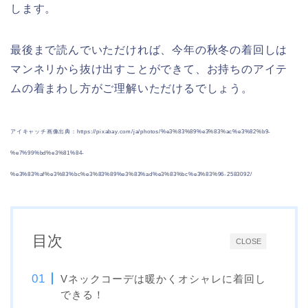
します。
最後まで読んでいただければ、今年の秋冬の着回しは
マンネリから抜け出すことができて、お持ちのアイテ
ムの着まわし方がご理解いただけるでしょう。
アイキャッチ画像出典：https://pixabay.com/ja/photos/%e3%83%89%e3%83%ac%e3%82%b9-
%e7%99%bd%e3%81%84-
%e3%83%af%e3%83%bc%e3%83%89%e3%83%ad%e3%83%bc%e3%83%96-2583092/
目次
CLOSE
Vネックコーデは暖かくオシャレに着回し
できる！