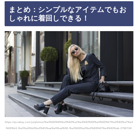
まとめ：シンプルなアイテムでもお
しゃれに着回しできる！
https://pixabay.com/ja/photos/%e3%83%95%e3%82%a1%e3%83%83%e3%82%b7%e3%83%a7%e3
%83%b3-%e5%a5%b3%e3%81%ae%e5%ad%90-%e3%83%a2%e3%83%87%e3%83%ab-2766734/