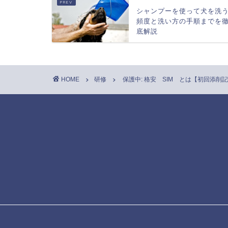
シャンプーを使って犬を洗
頻度と洗い方の手順までを
底解説
HOME
研修
保護中: 格安 SIM とは【初回添削