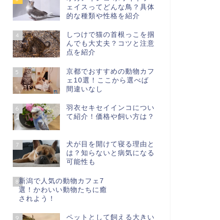
ェイスってどんな鳥？具体
的な種類や性格を紹介
しつけで猫の首根っこを掴
4
んでも大丈夫？コツと注意
点を紹介
京都でおすすめの動物カフ
5
ェ10選！ここから選べば
間違いなし
羽衣セキセイインコについ
6
て紹介！価格や飼い方は？
犬が目を開けて寝る理由と
7
は？知らないと病気になる
可能性も
新潟で人気の動物カフェ7
8
選！かわいい動物たちに癒
されよう！
ペットとして飼える大きい
9