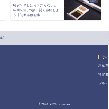
う
格安SIMとは何？知らないと
徹
年間5万円の損！賢く節約しよ
う【初回添削記事...
記事】
そ
注意事
特定商
プライ
2020–2026 winnova