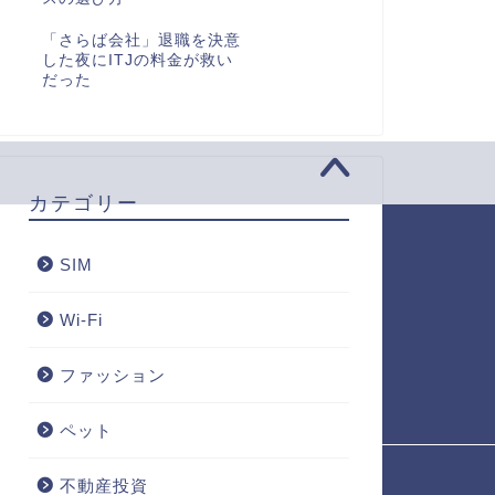
「さらば会社」退職を決意
した夜にITJの料金が救い
だった
カテゴリー
の他
SIM
項・免責事項
Wi-Fi
取引法
ファッション
バシーポリシー
ペット
不動産投資