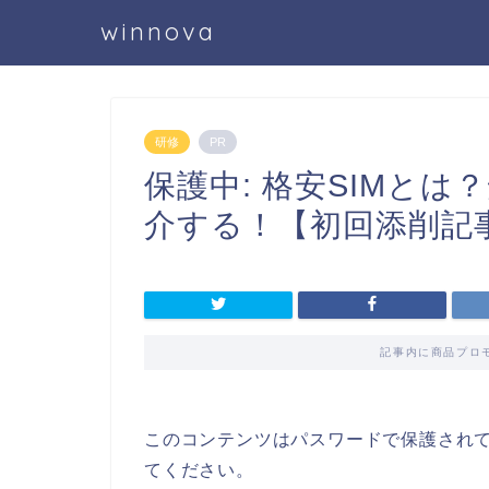
winnova
研修
PR
保護中: 格安SIMと
介する！【初回添削記
記事内に商品プロ
このコンテンツはパスワードで保護され
てください。