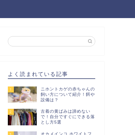
よく読まれている記事
ニホントカゲの赤ちゃんの
1
飼い方について紹介！餌や
設備は？
古着の黄ばみは諦めない
2
で！自分ですぐにできる落
とし方5選
オカメインコ ホワイトフ
3