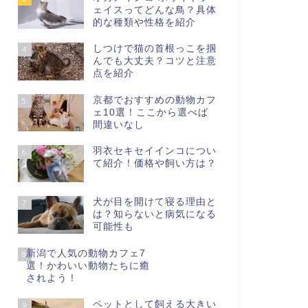
ェイスってどんな鳥？具体
的な種類や性格を紹介
しつけで猫の首根っこを掴
4
んでも大丈夫？コツと注意
点を紹介
京都でおすすめの動物カフ
5
ェ10選！ここから選べば
間違いなし
羽衣セキセイインコについ
6
て紹介！価格や飼い方は？
犬が目を開けて寝る理由と
7
は？知らないと病気になる
可能性も
新潟で人気の動物カフェ7
8
選！かわいい動物たちに癒
されよう！
ペットとして飼える大きい
9