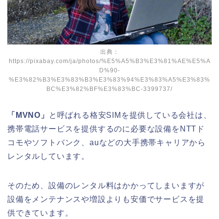
出典：
https://pixabay.com/ja/photos/%E5%A5%B3%E3%81%AE%E5%A
D%90-
%E3%82%B3%E3%83%B3%E3%83%94%E3%83%A5%E3%83%
BC%E3%82%BF%E3%83%BC-3399737/
「MVNO」
と呼ばれる格安SIMを提供している会社は、
携帯電話サービスを提供するのに必要な設備をNTTド
コモやソフトバンク、auなどの大手携帯キャリアから
レンタルしています。
そのため、設備のレンタル料はかかってしまいますが
設備をメンテナンスや増設よりも安価でサービスを提
供
できています。