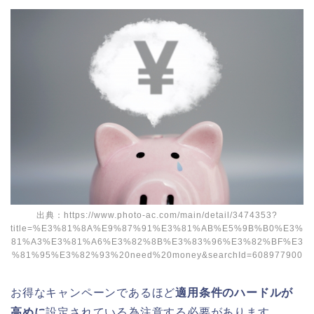
出典：https://www.photo-ac.com/main/detail/3474353?
title=%E3%81%8A%E9%87%91%E3%81%AB%E5%9B%B0%E3%
81%A3%E3%81%A6%E3%82%8B%E3%83%96%E3%82%BF%E3
%81%95%E3%82%93%20need%20money&searchId=608977900
お得なキャンペーンであるほど
適用条件のハードルが
高めに
設定されている為注意する必要があります
。