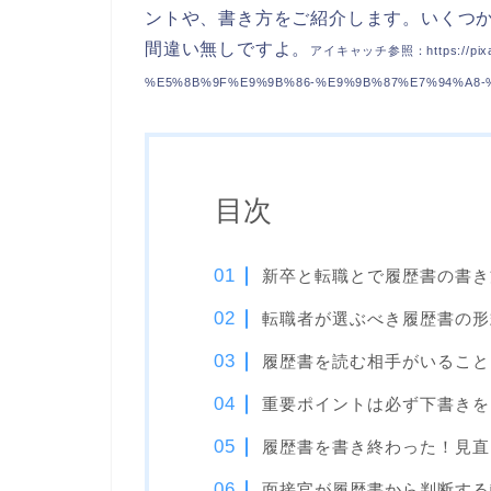
ントや、書き方をご紹介します。いくつ
間違い無しですよ。
アイキャッチ参照：https://pixaba
%E5%8B%9F%E9%9B%86-%E9%9B%87%E7%94%A8-%
目次
新卒と転職とで履歴書の書き
転職者が選ぶべき履歴書の形
履歴書を読む相手がいること
重要ポイントは必ず下書きを
履歴書を書き終わった！見直
面接官が履歴書から判断する