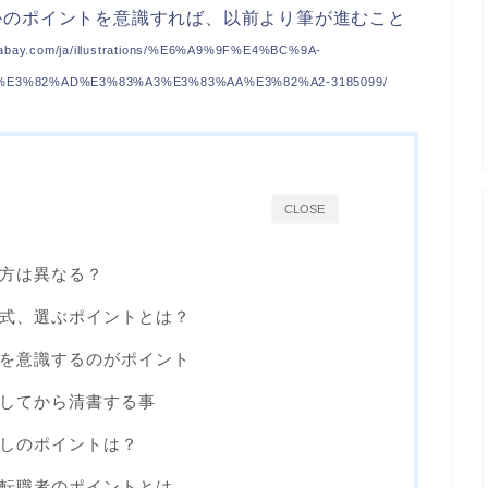
かのポイントを意識すれば、以前より筆が進むこと
y.com/ja/illustrations/%E6%A9%9F%E4%BC%9A-
E3%82%AD%E3%83%A3%E3%83%AA%E3%82%A2-3185099/
CLOSE
方は異なる？
式、選ぶポイントとは？
を意識するのがポイント
してから清書する事
しのポイントは？
転職者のポイントとは