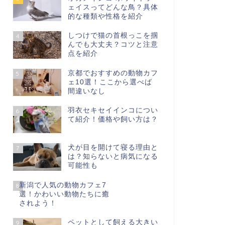
ェイスってどんな鳥？具体
的な種類や性格を紹介
しつけで猫の首根っこを掴
4
んでも大丈夫？コツと注意
点を紹介
京都でおすすめの動物カフ
5
ェ10選！ここから選べば
間違いなし
羽衣セキセイインコについ
6
て紹介！価格や飼い方は？
犬が目を開けて寝る理由と
7
は？知らないと病気になる
可能性も
新潟で人気の動物カフェ7
8
選！かわいい動物たちに癒
されよう！
ペットとして飼える大きい
9