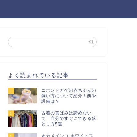
よく読まれている記事
ニホントカゲの赤ちゃんの
1
飼い方について紹介！餌や
設備は？
古着の黄ばみは諦めない
2
で！自分ですぐにできる落
とし方5選
オカメインコ ホワイトフ
3