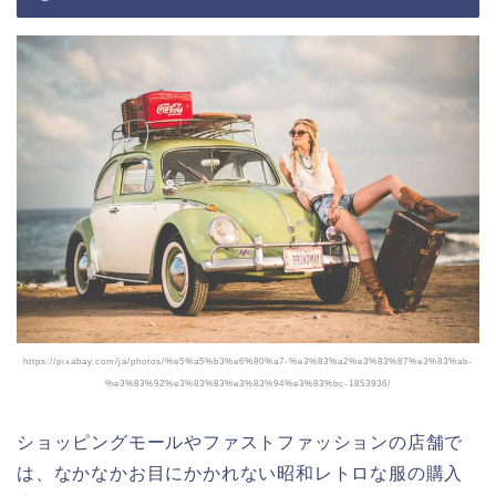
https://pixabay.com/ja/photos/%e5%a5%b3%e6%80%a7-%e3%83%a2%e3%83%87%e3%83%ab-
%e3%83%92%e3%83%83%e3%83%94%e3%83%bc-1853936/
ショッピングモールやファストファッションの店舗で
は、なかなかお目にかかれない昭和レトロな服の購入