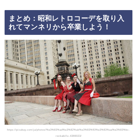
まとめ：昭和レトロコーデを取り入
れてマンネリから卒業しよう！
https://pixabay.com/ja/photos/%e3%83%ad%e3%82%ab%e3%83%93%e3%83%aa%e3%83%bc-
rockabilly-4366023/