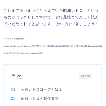
これまであいまいにとらえていた昭和レトロ、という
ものがはっきりしますので、ぜひ最後まで楽しく読ん
でいただければと思います。それではいきましょう！
アイキャッチ画像出典：
https://pixabay.com/ja/photos/%e3%83%b4%e3%82%a3%e3%83%b3%e3%83%86%e3%83%bc%e3%82
%b81950%e5%b9%b4%e4%bb%a3-887272/
目次
CLOSE
昭和レトロコーデとは？
昭和レトロの時代背景