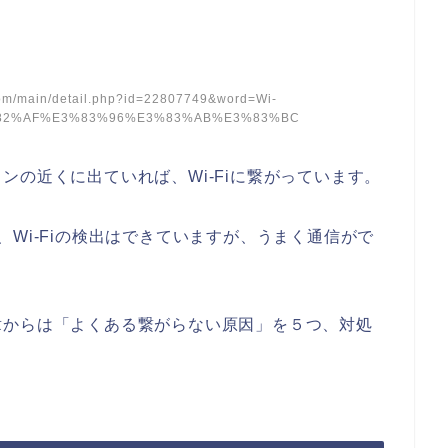
om/main/detail.php?id=22807749&word=Wi-
82%AF%E3%83%96%E3%83%AB%E3%83%BC
ンの近くに出ていれば、Wi-Fiに繋がっています。
Wi-Fiの検出はできていますが、うまく通信がで
章からは「よくある繋がらない原因」を５つ、対処