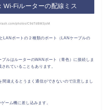
：Wi-Fiルーターの配線ミス
lash.com/photos/C9dTdBM3joM
）とLANポートの２種類のポート（LANケーブルの
ーブルはルーターのWANポート（青色）に接続しま
記載されていることもあります。
口を間違えるとうまく通信ができないので注意しまし
やゲーム機に差し込みます。