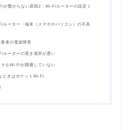
Fiが繋がらない原因2：Wi-Fiルーターの設定ミ
i-Fiルーター・端末（スマホやパソコン）の不具
回線業者の電波障害
i-Fiルーターの置き場所が悪い
もそもWi-Fiが開通していない
なときはポケットWi-Fi
！