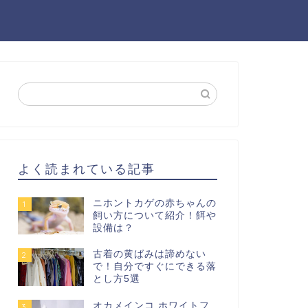
よく読まれている記事
ニホントカゲの赤ちゃんの
1
飼い方について紹介！餌や
設備は？
古着の黄ばみは諦めない
2
で！自分ですぐにできる落
とし方5選
オカメインコ ホワイトフ
3