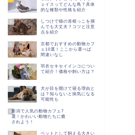
ェイスってどんな鳥？具体
的な種類や性格を紹介
しつけで猫の首根っこを掴
4
んでも大丈夫？コツと注意
点を紹介
京都でおすすめの動物カフ
5
ェ10選！ここから選べば
間違いなし
羽衣セキセイインコについ
6
て紹介！価格や飼い方は？
犬が目を開けて寝る理由と
7
は？知らないと病気になる
可能性も
新潟で人気の動物カフェ7
8
選！かわいい動物たちに癒
されよう！
ペットとして飼える大きい
9