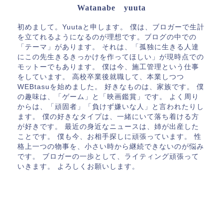
Watanabe yuuta
初めまして。Yuutaと申します。 僕は、ブロガーで生計
を立てれるようになるのが理想です。ブログの中での
「テーマ」があります。 それは、「孤独に生きる人達
にこの先生きるきっかけを作ってほしい」が現時点での
モットーでもあります。 僕は今、施工管理という仕事
をしています。 高校卒業後就職して、本業しつつ
WEBtasuを始めました。 好きなものは、家族です。 僕
の趣味は、「ゲーム」と「映画鑑賞」です。 よく周り
からは、「頑固者」「負けず嫌いな人」と言われたりし
ます。 僕の好きなタイプは、一緒にいて落ち着ける方
が好きです。 最近の身近なニュースは、姉が出産した
ことです。 僕も今、お相手探しに頑張っています。 性
格上一つの物事を、小さい時から継続できないのが悩み
です。 ブロガーの一歩として、ライティング頑張って
いきます。 よろしくお願いします。