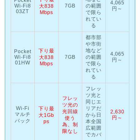
Pocket
4,065
Wi-Fi8
7GB
の範囲
大838
円～
03ZT
Mbps
で限ら
れてい
る
都市部
や市街
地など
下り最
Pocket
4,065
Wi-Fi8
7GB
の範囲
大838
円～
01HW
Mbps
で限ら
れてい
る
フレッ
ツ光と
フレッ
同じエ
ツ光の
Wi-Fi
リアだ
下り最
光回線
2,630
マルチ
から日
大1Gb
円～
使う
パック
ps
本全国
為、制
広範囲
限なし
でカバ