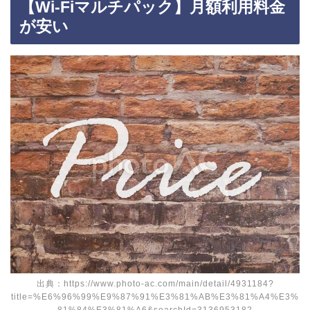
【Wi-Fiマルチパック】月額利用料金
が安い
出典：https://www.photo-ac.com/main/detail/4931184?
title=%E6%96%99%E9%87%91%E3%81%AB%E3%81%A4%E3%