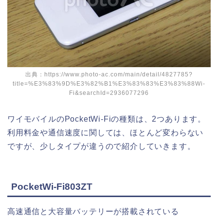
出典：https://www.photo-ac.com/main/detail/4827785?
title=%E3%83%9D%E3%82%B1%E3%83%83%E3%83%88Wi-
Fi&searchId=2936077296
ワイモバイルのPocketWi-Fiの種類は、2つあります。
利用料金や通信速度に関しては、ほとんど変わらない
ですが、少しタイプが違うので紹介していきます。
PocketWi-Fi803ZT
高速通信と大容量バッテリーが搭載されている