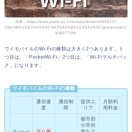
出典：https://www.photo-ac.com/main/detail/4580623?
title=WiFi(%E3%83%AC%E3%83%B3%E3%82%AC)&searchId=2
936077296
ワイモバイルのWi-Fiの種類は大きく2つあります。１
つ目は、「PocketWi-Fi」2つ目は、「Wi-Fiマルチパッ
ク」になります。
ワイモバイルのWi-Fiの種類
通信速
通信制
提供エ
月額利
度
限
リア
用料金
都市部
や市街
地など
下り最