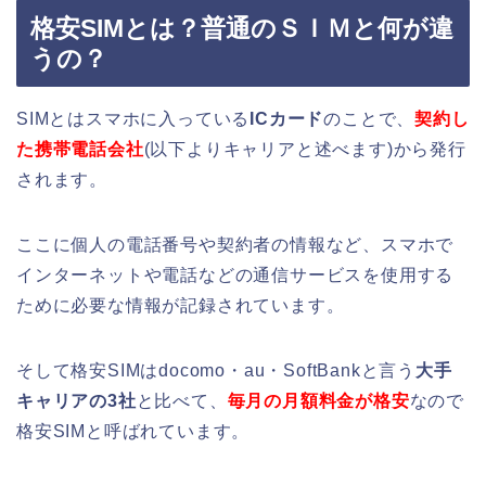
格安SIMとは？普通のＳＩＭと何が違
うの？
SIMとはスマホに入っている
ICカード
のことで、
契約し
た携帯電話会社
(以下よりキャリアと述べます)から発行
されます。
ここに個人の電話番号や契約者の情報など、スマホで
インターネットや電話などの通信サービスを使用する
ために必要な情報が記録されています。
そして格安SIMはdocomo・au・SoftBankと言う
大手
キャリアの3社
と比べて、
毎月の月額料金が格安
なので
格安SIMと呼ばれています。