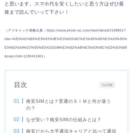
と思います。スマホ代を安くしたいと思う方はぜひ最
後まで読んでいって下さい！
（アイキャッチ画像出典：https://www.photo-ac.com/main/detail/2189851?
title=%E3%82%B9%E3%83%9E%E3%83%BC%E3%83%88%E3%83%95%
E3%82%A9%E3%83%B3%20SIM%E3%82%AB%E3%83%BC%E3%83%89
&searchId=1230441601）
目次
CLOSE
格安SIMとは？普通のＳＩＭと何が違う
の？
なぜ安い？格安SIMの仕組みとは？
格安だから大手通信キャリアと比べて通信