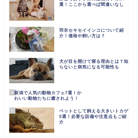
6
羽衣セキセイインコについて紹
介！価格や飼い方は？
7
犬が目を開けて寝る理由とは？知
らないと病気になる可能性も
8
新潟で人気の動物カフェ7選！か
わいい動物たちに癒されよう！
9
ペットとして飼える大きいトカゲ
5選！必要な設備や注意点もご紹
介
10
愛犬と過ごす休日！石川県のおす
すめドッグラン9選