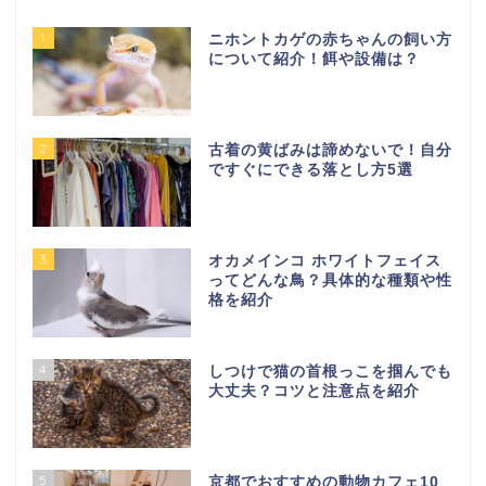
ニホントカゲの赤ちゃんの飼い方
について紹介！餌や設備は？
2
古着の黄ばみは諦めないで！自分
ですぐにできる落とし方5選
3
オカメインコ ホワイトフェイス
ってどんな鳥？具体的な種類や性
格を紹介
4
しつけで猫の首根っこを掴んでも
大丈夫？コツと注意点を紹介
5
京都でおすすめの動物カフェ10
選！ここから選べば間違いなし