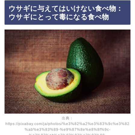
ウサギに与えてはいけない食べ物：
ウサギにとって毒になる食べ物
出典：
https://pixabay.com/ja/photos/%e3%82%a2%e3%83%9c%e3%82
%ab%e3%83%89-%e9%87%8e%e8%8f%9c-