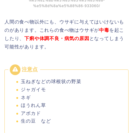
%e3%82%ab%e3%83%83%e3%83%88-
%e5%8d%8a%e5%88%86-933060/
人間の食べ物以外にも、ウサギに与えてはいけないも
のがあります。これらの食べ物はウサギが
中毒
を起こ
したり、
下痢や体調不良・病気の原因
となってしまう
可能性があります。
玉ねぎなどの球根状の野菜
ジャガイモ
ネギ
ほうれん草
アボカド
生の豆 など