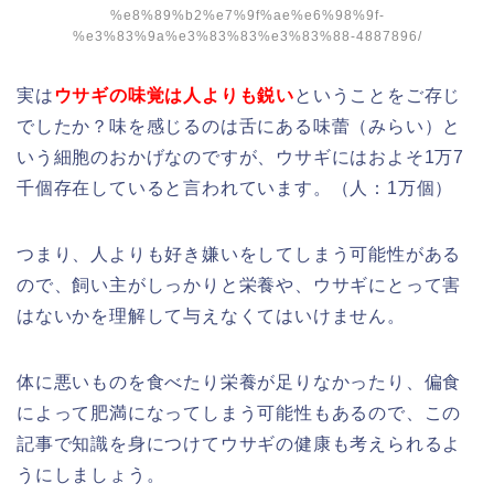
%e8%89%b2%e7%9f%ae%e6%98%9f-
%e3%83%9a%e3%83%83%e3%83%88-4887896/
実は
ウサギの味覚は人よりも鋭い
ということをご存じ
でしたか？味を感じるのは舌にある味蕾（みらい）と
いう細胞のおかげなのですが、ウサギにはおよそ1万7
千個存在していると言われています。（人：1万個）
つまり、人よりも好き嫌いをしてしまう可能性がある
ので、飼い主がしっかりと栄養や、ウサギにとって害
はないかを理解して与えなくてはいけません。
体に悪いものを食べたり栄養が足りなかったり、偏食
によって肥満になってしまう可能性もあるので、この
記事で知識を身につけてウサギの健康も考えられるよ
うにしましょう。