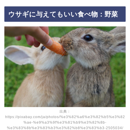
ウサギに与えてもいい食べ物：野菜
出典：
https://pixabay.com/ja/photos/%e3%82%a6%e3%82%b5%e3%82
%ae-%e9%a3%9f%e3%81%b9%e3%82%8b-
%e3%83%8b%e3%83%b3%e3%82%b8%e3%83%b3-2505034/