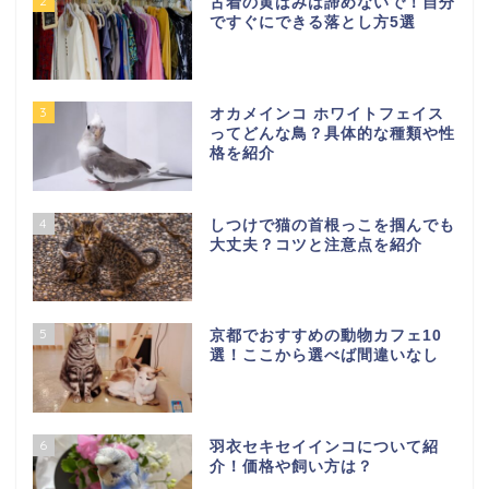
2
古着の黄ばみは諦めないで！自分
ですぐにできる落とし方5選
3
オカメインコ ホワイトフェイス
ってどんな鳥？具体的な種類や性
格を紹介
4
しつけで猫の首根っこを掴んでも
大丈夫？コツと注意点を紹介
5
京都でおすすめの動物カフェ10
選！ここから選べば間違いなし
6
羽衣セキセイインコについて紹
介！価格や飼い方は？