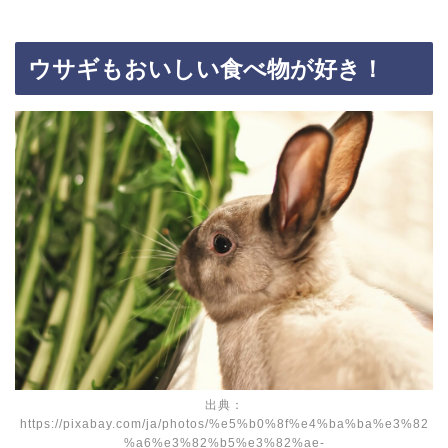
ウサギもおいしい食べ物が好き！
出典：
https://pixabay.com/ja/photos/%e5%b0%8f%e4%ba%ba%e3%82
%a6%e3%82%b5%e3%82%ae-