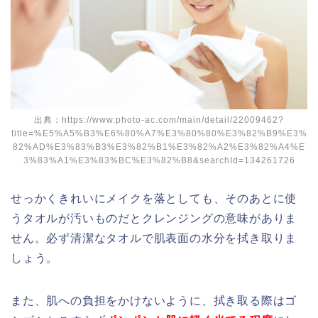
出典：https://www.photo-ac.com/main/detail/22009462?
title=%E5%A5%B3%E6%80%A7%E3%80%80%E3%82%B9%E3%
82%AD%E3%83%B3%E3%82%B1%E3%82%A2%E3%82%A4%E
3%83%A1%E3%83%BC%E3%82%B8&searchId=134261726
せっかくきれいにメイクを落としても、そのあとに使
うタオルが汚いものだとクレンジングの意味がありま
せん。必ず清潔なタオルで肌表面の水分を拭き取りま
しょう。
また、肌への負担をかけないように、拭き取る際はゴ