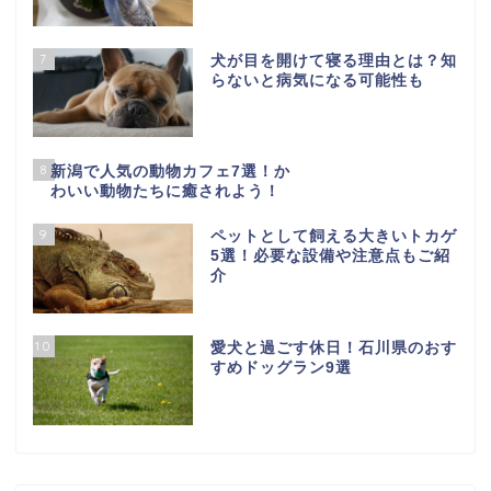
7
犬が目を開けて寝る理由とは？知
らないと病気になる可能性も
8
新潟で人気の動物カフェ7選！か
わいい動物たちに癒されよう！
9
ペットとして飼える大きいトカゲ
5選！必要な設備や注意点もご紹
介
10
愛犬と過ごす休日！石川県のおす
すめドッグラン9選