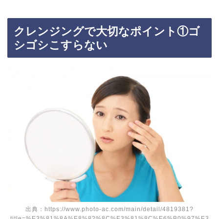
クレンジングで大切なポイント①ゴ
シゴシこすらない
出典：https://www.photo-ac.com/main/detail/4819381?
title=%E3%81%8A%E8%82%8C%E3%81%8C%E6%B0%97%E3