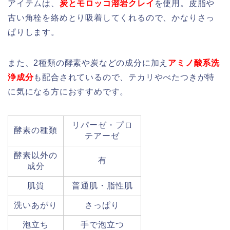
アイテムは、
炭とモロッコ溶岩クレイ
を使用。皮脂や
古い角栓を絡めとり吸着してくれるので、かなりさっ
ぱりします。
また、2種類の酵素や炭などの成分に加え
アミノ酸系洗
浄成分
も配合されているので、テカリやべたつきが特
に気になる方におすすめです。
リパーゼ・プロ
酵素の種類
テアーゼ
酵素以外の
有
成分
肌質
普通肌・脂性肌
洗いあがり
さっぱり
泡立ち
手で泡立つ