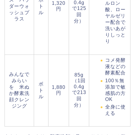
0.4g
1,320
ルロン
ダーウォ
ト
で125
円
酸、ロー
ッシュプ
ル
回
ヤルゼリ
ラス
分）
ー配合で
洗いあが
りしっと
り
コメ発酵
液などの
酵素配合
みんなで
85g
みらい
（1回
100％無
ボ
0.4g
を 米ぬ
添加で敏
1,880
ト
で213
円
か酵素洗
感肌の方
ル
回
OK
顔クレン
分）
ジング
全身に使
える