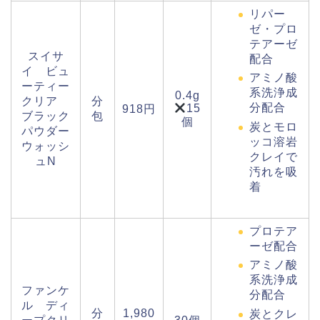
リパー
ゼ・プロ
テアーゼ
スイサ
配合
イ ビュ
アミノ酸
ーティー
系洗浄成
0.4g
クリア
分
分配合
15
918円
ブラック
包
個
炭とモロ
パウダー
ッコ溶岩
ウォッシ
クレイで
ュN
汚れを吸
着
プロテア
ーゼ配合
アミノ酸
系洗浄成
ファンケ
分配合
ル ディ
分
1,980
炭とクレ