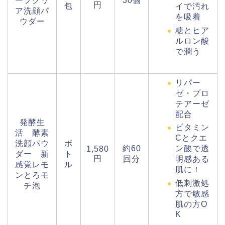
ープクリ
30個
円
包
イで汚れ
ア洗顔パ
を吸着
ウダー
糖とヒア
ルロン酸
で潤う
リパー
ゼ・プロ
テアーゼ
配合
発酵生
ビタミン
活 酵素
Cとクエ
洗顔パウ
ボ
約60
ン酸で透
1,580
ダー 新
ト
円
回分
明感ある
感覚レモ
ル
肌に！
ンとろモ
低刺激処
チ泡
方で敏感
肌の方O
K