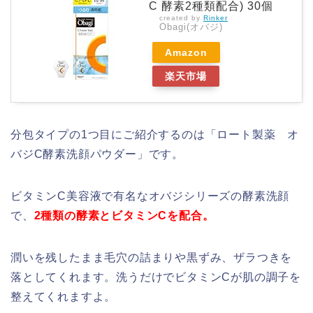
C 酵素2種類配合) 30個
created by
Rinker
Obagi(オバジ)
Amazon
楽天市場
分包タイプの1つ目にご紹介するのは「ロート製薬 オ
バジC酵素洗顔パウダー」です。
ビタミンC美容液で有名なオバジシリーズの酵素洗顔
で、
2種類の酵素とビタミンCを配合。
潤いを残したまま毛穴の詰まりや黒ずみ、ザラつきを
落としてくれます。洗うだけでビタミンCが肌の調子を
整えてくれますよ。