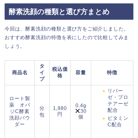
酵素洗顔の種類と選び方まとめ
今回は、酵素洗顔の種類と選び方をご紹介しました。
おすすめ酵素洗顔の特徴を表にしたので比較してみま
しょう。
タ
税込価
商品名
イ
容量
特徴
格
プ
リパー
ゼ・プロ
ロート製
テアーゼ
薬 オバ
0.4g
分
1,980
配合
30
ジC酵素
円
包
個
洗顔パウ
ビタミン
ダー
C配合