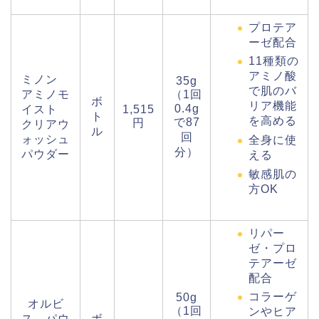
プロテア
ーゼ配合
11種類の
アミノ酸
ミノン
35g
で肌のバ
アミノモ
（1回
ボ
リア機能
0.4g
イスト
1,515
ト
を高める
で87
円
クリアウ
ル
回
ォッシュ
全身に使
分）
パウダー
える
敏感肌の
方OK
リパー
ゼ・プロ
テアーゼ
配合
コラーゲ
50g
オルビ
（1回
ンやヒア
ス パウ
ボ