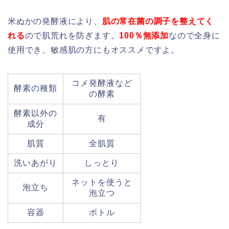
米ぬかの発酵液により、
肌の常在菌の調子を整えてく
れる
ので肌荒れを防ぎます。
100％無添加
なので全身に
使用でき、敏感肌の方にもオススメですよ。
コメ発酵液など
酵素の種類
の酵素
酵素以外の
有
成分
肌質
全肌質
洗いあがり
しっとり
ネットを使うと
泡立ち
泡立つ
容器
ボトル