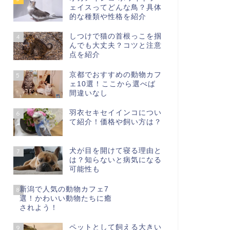
ェイスってどんな鳥？具体
的な種類や性格を紹介
しつけで猫の首根っこを掴
4
んでも大丈夫？コツと注意
点を紹介
京都でおすすめの動物カフ
5
ェ10選！ここから選べば
間違いなし
羽衣セキセイインコについ
6
て紹介！価格や飼い方は？
犬が目を開けて寝る理由と
7
は？知らないと病気になる
可能性も
新潟で人気の動物カフェ7
8
選！かわいい動物たちに癒
されよう！
ペットとして飼える大きい
9