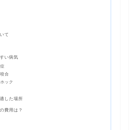
いて
すい病気
球症
正咬合
アホック
適した場所
の費用は？