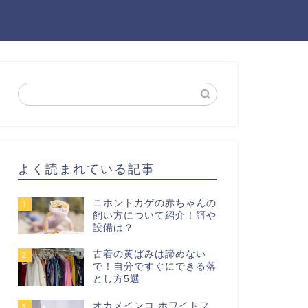
よく読まれている記事
ニホントカゲの赤ちゃんの
1
飼い方について紹介！餌や
設備は？
古着の黄ばみは諦めない
2
で！自分ですぐにできる落
とし方5選
オカメインコ ホワイトフ
3