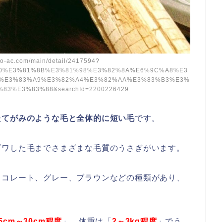
o-ac.com/main/detail/2417594?
%20%E3%81%8B%E3%81%98%E3%82%8A%E6%9C%A8%E3
B%E3%83%A9%E3%82%A4%E3%82%AA%E3%83%B3%E3%
3%E3%83%88&searchId=2200226429
たてがみのような毛と全体的に短い毛
です。
ゴワした毛までさまざまな毛質のうさぎがいます。
ョコレート、グレー、ブラウンなどの種類があり、
5cm～30cm程度
」、体重は「
2～3kg程度
」でう