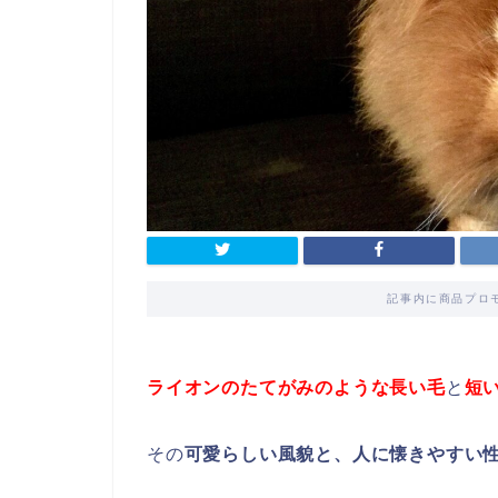
記事内に商品プロ
ライオンのたてがみのような長い毛
と
短
その
可愛らしい風貌と、人に懐きやすい