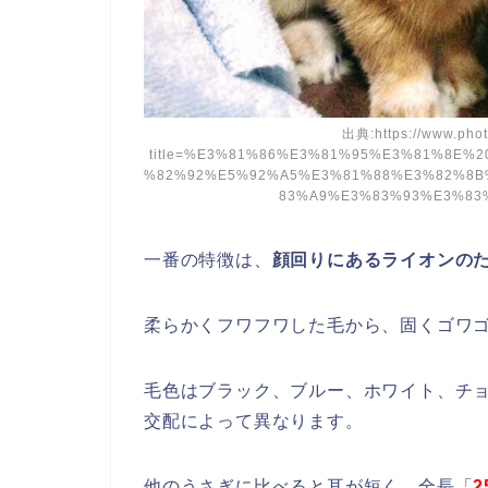
出典:https://www.phot
title=%E3%81%86%E3%81%95%E3%81%8E
%82%92%E5%92%A5%E3%81%88%E3%82%8
83%A9%E3%83%93%E3%83%8
一番の特徴は、
顔回りにあるライオンの
柔らかくフワフワした毛から、固くゴワ
毛色はブラック、ブルー、ホワイト、チ
交配によって異なります。
他のうさぎに比べると耳が短く、全長「
2