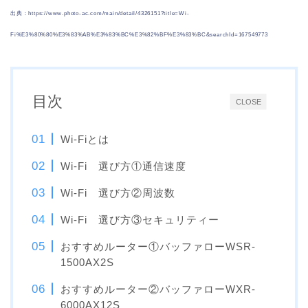
出典：https://www.photo-ac.com/main/detail/4326151?title=Wi-
Fi%E3%80%80%E3%83%AB%E3%83%BC%E3%82%BF%E3%83%BC&searchId=167549773
目次
CLOSE
Wi-Fiとは
Wi-Fi 選び方①通信速度
Wi-Fi 選び方②周波数
Wi-Fi 選び方③セキュリティー
おすすめルーター①バッファローWSR-
1500AX2S
おすすめルーター②バッファローWXR-
6000AX12S