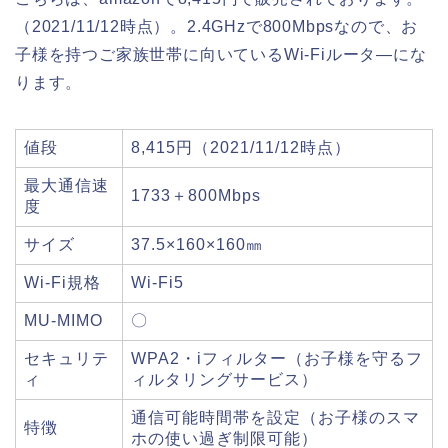
（2021/11/12時点）。2.4GHzで800Mbpsなので、お
子様を持つご家族世帯に向いているWi-Fiルータ―にな
ります。
値段
8,415円（2021/11/12時点）
最大通信速
1733＋800Mbps
度
サイズ
37.5×160×160㎜
Wi-Fi規格
Wi-Fi5
MU-MIMO
〇
セキュリテ
WPA2・iフィルター（お子様を守るフ
ィ
ィルタリングサービス）
通信可能時間帯を設定（お子様のスマ
特徴
ホの使い過ぎ制限可能）