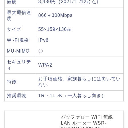
値段
3,480円（2021/11/12時点）
最大通信速
866＋300Mbps
度
サイズ
55×159×130㎜
Wi-Fi規格
IPv6
MU-MIMO
〇
セキュリテ
WPA2
ィ
お手頃価格。家族暮らしには向いてい
特徴
ない
推奨環境
1R・1LDK（一人暮らし向き）
バッファロー WiFi 無線
LAN ルーター WSR-