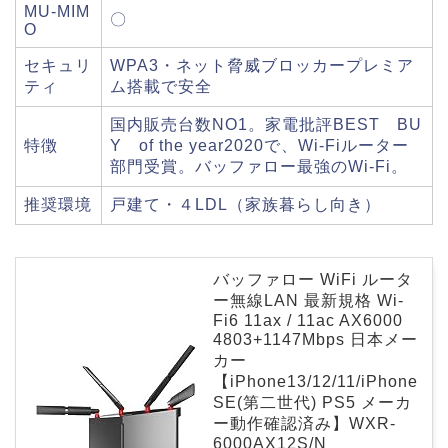
MU-MIM
〇
O
セキュリ
WPA3・ネット脅威ブロッカープレミア
ティ
ム搭載で安全
国内販売台数NO1。家電批評BEST BU
特徴
Y of the year2020で、Wi-Fiルーター
部門受賞。バッファロー最強のWi-Fi。
推奨環境
戸建て・４LDL（家族暮らし向き）
バッファロー WiFi ルータ
ー無線LAN 最新規格 Wi-
Fi6 11ax / 11ac AX6000
4803+1147Mbps 日本メー
カー
【iPhone13/12/11/iPhone
SE(第二世代) PS5 メーカ
ー動作確認済み】WXR-
6000AX12S/N