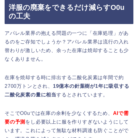
洋服の廃棄をできるだけ減らすO0u
の工夫
アパレル業界の抱える問題の一つに「在庫処理」があ
るのをご存知でしょうか？アパレル業界は流行の入れ
替わりが激しいため、余った在庫は焼却することも少
なくありません。
在庫を焼却する時に排出する二酸化炭素は年間で約
2700万トンとされ、
19億本の針葉樹が1年に吸収する
二酸化炭素の量に相当
するとされています。
そこでO0uでは在庫の余剰を少なくするため、
AIで需
要の予測
をし必要以上に服を作りすぎないようにして
います。これによって無駄な材料調達も防ぐことがで