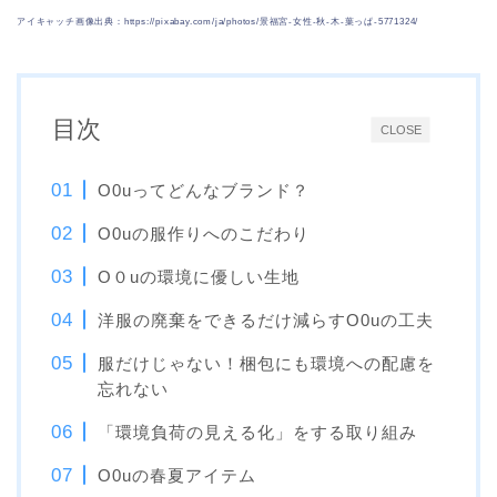
アイキャッチ画像出典：https://pixabay.com/ja/photos/景福宮-女性-秋-木-葉っぱ-5771324/
目次
CLOSE
O0uってどんなブランド？
O0uの服作りへのこだわり
O０uの環境に優しい生地
洋服の廃棄をできるだけ減らすO0uの工夫
服だけじゃない！梱包にも環境への配慮を
忘れない
「環境負荷の見える化」をする取り組み
O0uの春夏アイテム