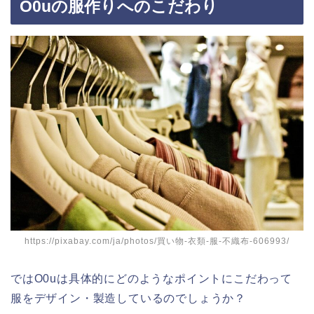
O0uの服作りへのこだわり
https://pixabay.com/ja/photos/買い物-衣類-服-不織布-606993/
ではO0uは具体的にどのようなポイントにこだわって
服をデザイン・製造しているのでしょうか？