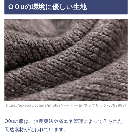
O０uの環境に優しい生地
https://pixabay.com/ja/photos/セーター-糸-ファブリック-6788998/
O0uの服は、無農薬法や省エネ管理によって作られた
天然素材が使われています。