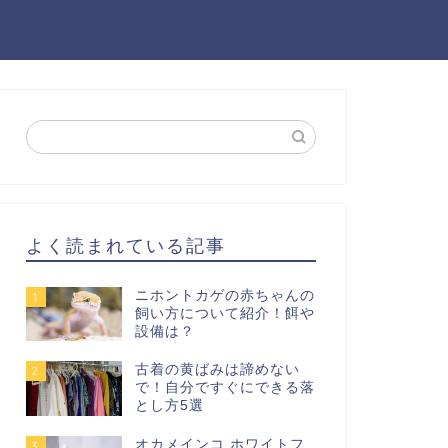
よく読まれている記事
ニホントカゲの赤ちゃんの
1
飼い方について紹介！餌や
設備は？
古着の黄ばみは諦めない
2
で！自分ですぐにできる落
とし方5選
オカメインコ ホワイトフ
3