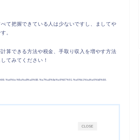
すべて把握できている人は少ないですし、ましてや
です。
が計算できる方法や税金、手取り収入を増やす方法
にしてみてください！
8%98-%e4%bc%9a%e8%a8%88-%e7%a8%8e%e9%87%91-%e6%b1%ba%e6%b8%88-
CLOSE