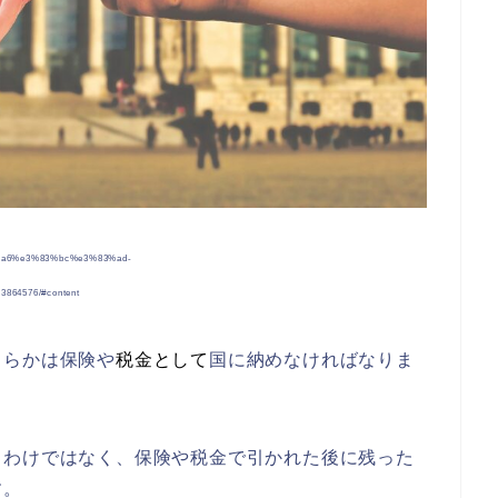
3%a6%e3%83%bc%e3%83%ad-
64576/#content
くらかは保険や
税金として
国に納めなければなりま
るわけではなく、保険や税金で引かれた後に残った
す。