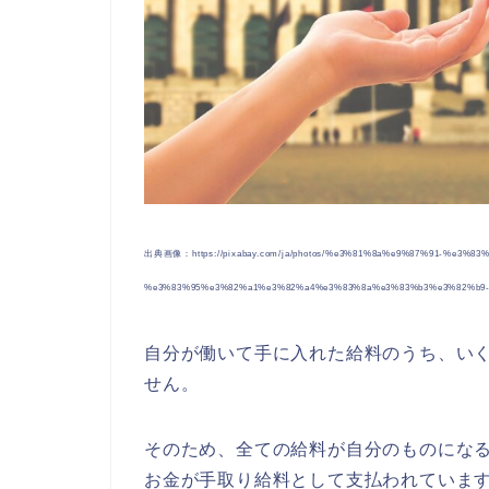
出典画像：https://pixabay.com/ja/photos/%e3%81%8a%e9%87%91-%e3%8
%e3%83%95%e3%82%a1%e3%82%a4%e3%83%8a%e3%83%b3%e3%82%b9-38
自分が働いて手に入れた給料のうち、い
せん。
そのため、全ての給料が自分のものにな
お金が手取り給料として支払われていま