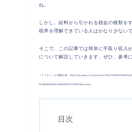
ね。
しかし、給料から引かれる税金の種類を
税率を理解できている人はかなり少ない
そこで、この記事では簡単に手取り収入
について解説していきます。ぜひ、参考
（アイキャッチ画像出典：https://pixabay.com/ja/photos/%e7%b0%bf%e8%a
%e9%9b%bb%e5%8d%93-615384/#content）
目次