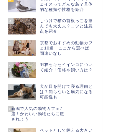
ェイスってどんな鳥？具体
的な種類や性格を紹介
しつけで猫の首根っこを掴
4
んでも大丈夫？コツと注意
点を紹介
京都でおすすめの動物カフ
5
ェ10選！ここから選べば
間違いなし
羽衣セキセイインコについ
6
て紹介！価格や飼い方は？
犬が目を開けて寝る理由と
7
は？知らないと病気になる
可能性も
新潟で人気の動物カフェ7
8
選！かわいい動物たちに癒
されよう！
ペットとして飼える大きい
9