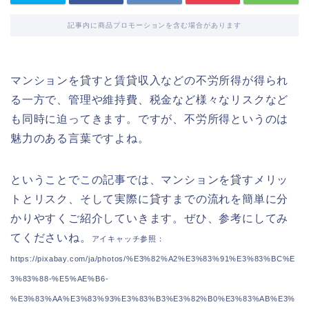
記事内に商品プロモーションを含む場合があります
マンションを貸すと賃貸収入などの不労所得が得られ
る一方で、管理や維持費、税金など様々なリスクなど
も同時に迫ってきます。ですが、不労所得というのは
魅力のある言葉ですよね。
ということでこの記事では、マンションを貸すメリッ
トとリスク、そして実際に貸すまでの流れを簡単に分
かりやすくご紹介していきます。ぜひ、参考にしてみ
てくださいね。
アイキャッチ参照：
https://pixabay.com/ja/photos/%E3%82%A2%E3%83%91%E3%83%BC%E
3%83%88-%E5%AE%B6-
%E3%83%AA%E3%83%93%E3%83%B3%E3%82%B0%E3%83%AB%E3%