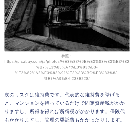
参照：
https://pixabay.com/ja/photos/%E3%83%9E%E3%83%B3%E3%82
%B7%E3%83%A7%E3%83%B3-
%E3%82%A2%E3%83%91%E3%83%BC%E3%83%88-
%E7%A9%B4-2389228/
次のリスクは維持費です。代表的な維持費を挙げる
と、マンションを持っているだけで固定資産税がかか
りますし、所得を得れば所得税がかかります。保険代
もかかりますし、管理の委託費もかかったりします。