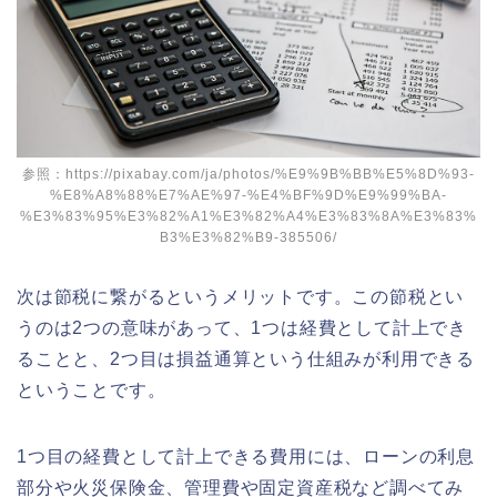
参照：https://pixabay.com/ja/photos/%E9%9B%BB%E5%8D%93-
%E8%A8%88%E7%AE%97-%E4%BF%9D%E9%99%BA-
%E3%83%95%E3%82%A1%E3%82%A4%E3%83%8A%E3%83%
B3%E3%82%B9-385506/
次は節税に繋がるというメリットです。この節税とい
うのは2つの意味があって、1つは経費として計上でき
ることと、2つ目は損益通算という仕組みが利用できる
ということです。
1つ目の経費として計上できる費用には、ローンの利息
部分や火災保険金、管理費や固定資産税など調べてみ