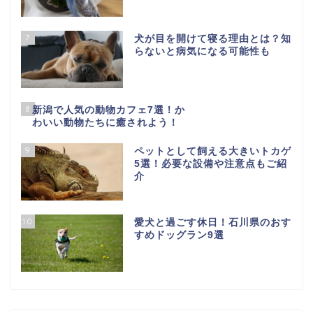
7
犬が目を開けて寝る理由とは？知
らないと病気になる可能性も
8
新潟で人気の動物カフェ7選！か
わいい動物たちに癒されよう！
9
ペットとして飼える大きいトカゲ
5選！必要な設備や注意点もご紹
介
10
愛犬と過ごす休日！石川県のおす
すめドッグラン9選