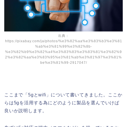
出典：
https://pixabay.com/ja/photos/%e3%82%aa%e3%83%b3%e3%81
%ab%e3%81%99%e3%82%8b-
%e3%82%b9%e3%82%a4%e3%83%83%e3%83%81%e3%82%9
2%e3%82%aa%e3%83%95%e3%81%ab%e3%81%97%e3%81%
be%e3%81%99-2917047/
ここまで「5gとwifi」について書いてきました。ここか
らは5gを活用する為にどのように製品を選んでいけば
良いか説明します。