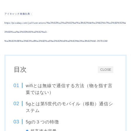
アイキャッチ画像出典：
https://pixabay.com/ja/illustrations/%e3%82%a2%e3%82%af%e3%82%bb%e3%82%b7%e3%83%93%e
3%83%aa%e3%83%86%e3%82%a3-
%e3%83%96%e3%83%a9%e3%82%a6%e3%82%b8%e3%83%b3%e3%82%b0-3570138/
目次
CLOSE
wifiとは無線で通信する方法（物を指す言
葉ではない）
5gとは第5世代のモバイル（移動）通信シ
ステム
5gの３つの特徴