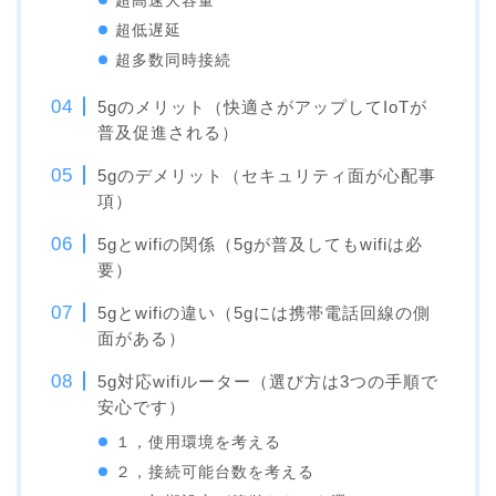
超高速大容量
超低遅延
超多数同時接続
5gのメリット（快適さがアップしてIoTが
普及促進される）
5gのデメリット（セキュリティ面が心配事
項）
5gとwifiの関係（5gが普及してもwifiは必
要）
5gとwifiの違い（5gには携帯電話回線の側
面がある）
5g対応wifiルーター（選び方は3つの手順で
安心です）
１，使用環境を考える
２，接続可能台数を考える