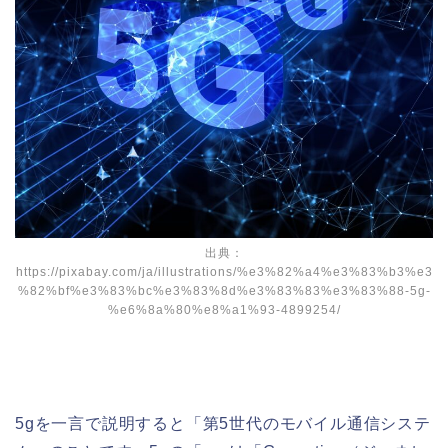
出典：
https://pixabay.com/ja/illustrations/%e3%82%a4%e3%83%b3%e3
%82%bf%e3%83%bc%e3%83%8d%e3%83%83%e3%83%88-5g-
%e6%8a%80%e8%a1%93-4899254/
5gを一言で説明すると「第5世代のモバイル通信システ