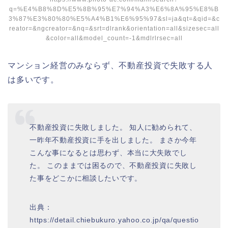
q=%E4%B8%8D%E5%8B%95%E7%94%A3%E6%8A%95%E8%B
3%87%E3%80%80%E5%A4%B1%E6%95%97&sl=ja&qt=&qid=&c
reator=&ngcreator=&nq=&srt=dlrank&orientation=all&sizesec=all
&color=all&model_count=-1&mdlrlrsec=all
マンション経営のみならず、不動産投資で失敗する人
は多いです。
不動産投資に失敗しました。 知人に勧められて、
一昨年不動産投資に手を出しました。 まさか今年
こんな事になるとは思わず、本当に大失敗でし
た。 このままでは困るので、不動産投資に失敗し
た事をどこかに相談したいです。
出典：
https://detail.chiebukuro.yahoo.co.jp/qa/questio