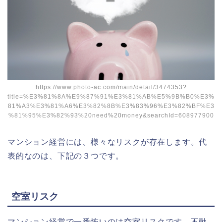
https://www.photo-ac.com/main/detail/3474353?
title=%E3%81%8A%E9%87%91%E3%81%AB%E5%9B%B0%E3%
81%A3%E3%81%A6%E3%82%8B%E3%83%96%E3%82%BF%E3
%81%95%E3%82%93%20need%20money&searchId=608977900
マンション経営には、様々なリスクが存在します。代
表的なのは、下記の３つです。
空室リスク
マンション経営で一番怖いのは空室リスクです。不動