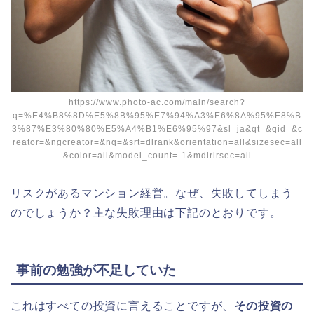
https://www.photo-ac.com/main/search?
q=%E4%B8%8D%E5%8B%95%E7%94%A3%E6%8A%95%E8%B
3%87%E3%80%80%E5%A4%B1%E6%95%97&sl=ja&qt=&qid=&c
reator=&ngcreator=&nq=&srt=dlrank&orientation=all&sizesec=all
&color=all&model_count=-1&mdlrlrsec=all
リスクがあるマンション経営。なぜ、失敗してしまう
のでしょうか？主な失敗理由は下記のとおりです。
事前の勉強が不足していた
これはすべての投資に言えることですが、
その投資の