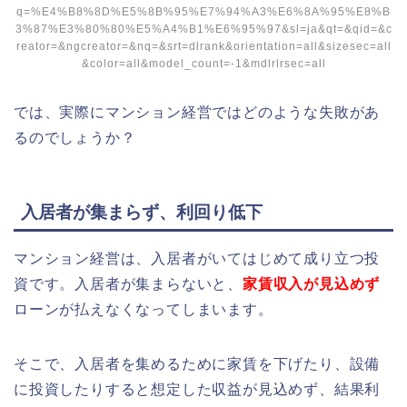
q=%E4%B8%8D%E5%8B%95%E7%94%A3%E6%8A%95%E8%B
3%87%E3%80%80%E5%A4%B1%E6%95%97&sl=ja&qt=&qid=&c
reator=&ngcreator=&nq=&srt=dlrank&orientation=all&sizesec=all
&color=all&model_count=-1&mdlrlrsec=all
では、実際にマンション経営ではどのような失敗があ
るのでしょうか？
入居者が集まらず、利回り低下
マンション経営は、入居者がいてはじめて成り立つ投
資です。入居者が集まらないと、
家賃収入が見込めず
ローンが払えなくなってしまいます。
そこで、入居者を集めるために家賃を下げたり、設備
に投資したりすると想定した収益が見込めず、結果利