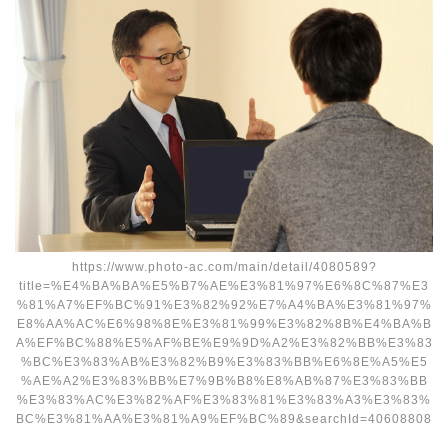
https://www.photo-ac.com/main/detail/4080589?
title=%E4%BA%BA%E5%B7%AE%E3%81%97%E6%8C%87%E3
%81%A7%EF%BC%91%E3%82%92%E7%A4%BA%E3%81%97%
E8%AA%AC%E6%98%8E%E3%81%99%E3%82%8B%E4%BA%B
A%EF%BC%88%E5%AF%BE%E9%9D%A2%E3%82%BB%E3%83
%BC%E3%83%AB%E3%82%B9%E3%83%BB%E6%8E%A5%E5
%AE%A2%E3%83%BB%E7%9B%B8%E8%AB%87%E3%83%BB
%E3%83%AC%E3%82%AF%E3%83%81%E3%83%A3%E3%83%
BC%E3%81%AA%E3%81%A9%EF%BC%89&searchId=40608808