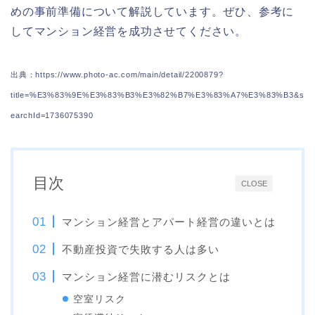
めの事前準備について解説しています。ぜひ、参考に
してマンション経営を成功させてください。
出典：https://www.photo-ac.com/main/detail/2200879?
title=%E3%83%9E%E3%83%B3%E3%82%B7%E3%83%A7%E3%83%B3&s
earchId=1736075390
目次
CLOSE
マンション経営とアパート経営の違いとは
不動産投資で失敗する人は多い
マンション経営に潜むリスクとは
空室リスク