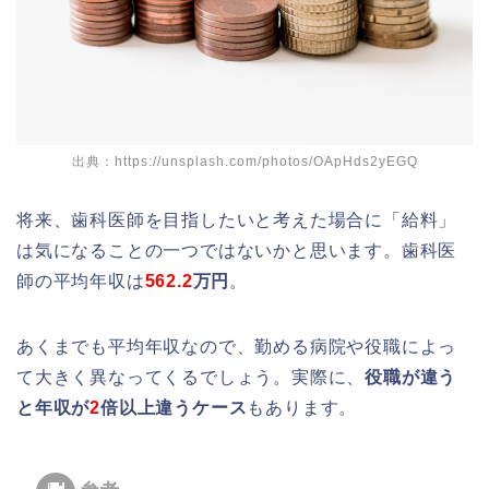
出典：https://unsplash.com/photos/OApHds2yEGQ
将来、歯科医師を目指したいと考えた場合に「給料」
は気になることの一つではないかと思います。歯科医
師の平均年収は
562.2
万円
。
あくまでも平均年収なので、勤める病院や役職によっ
て大きく異なってくるでしょう。実際に、
役職が違う
と年収が
2
倍以上違うケース
もあります。