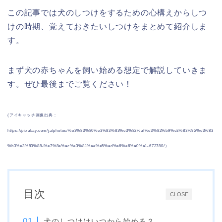
この記事では犬のしつけをするための心構えからしつ
けの時期、覚えておきたいしつけをまとめて紹介しま
す。
まず犬の赤ちゃんを飼い始める想定で解説していきま
す。ぜひ最後までご覧ください！
(アイキャッチ画像出典：
https://pixabay.com/ja/photos/%e3%83%80%e3%83%83%e3%82%af%e3%82%b9%e3%83%95%e3%83
%b3%e3%83%88-%e7%8a%ac%e3%81%ae%e5%ad%a6%e6%a0%a1-672780/）
目次
CLOSE
犬のしつけはいつから始める？