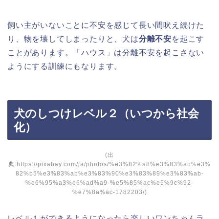
飼い主がいないことに不安を感じて長い間吠え続けた
り、物を壊してしまったりと、犬は
分離不安
を起こす
ことがあります。「ハウス」は分離不安を起こさない
ようにする訓練にもなります。
犬のしつけレベル２（いつから社会
化）
(出
典:https://pixabay.com/ja/photos/%e3%82%a8%e3%83%ab%e3%
82%b5%e3%83%ab%e3%83%90%e3%83%89%e3%83%ab-
%e6%95%a3%e6%ad%a9-%e5%85%ac%e5%9c%92-
%e7%8a%ac-1782203/)
レベル１ができるようになったら楽しいワンちゃんラ