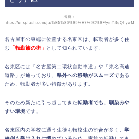
出典：
https://unsplash.com/ja/%E5%86%99%E7%9C%9F/ymYSqQf-ywM
名古屋市の東端に位置する名東区は、転勤者が多く住
む
「転勤族の街」
として知られています。
名東区には「
名古屋第二環状自動車道」や「東名高速
道路」
が通っており、
県外への移動がスムーズ
である
ため、転勤者が多い特徴があります。
そのため新たに引っ越してきた
転勤者でも、馴染みや
すい環境
です。
名東区内の学校に通う生徒も転校生の割合が多く、
学
校側も受け入れに慣れている
ため、家族で転勤してき