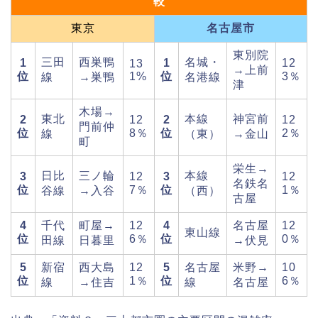
較
東京
名古屋市
東別院
三田
西巣鴨
名城・
1
1
12
13
→上前
位
1%
位
3％
線
→巣鴨
名港線
津
木場→
東北
本線
神宮前
2
12
2
12
門前仲
位
8％
位
2％
線
（東）
→金山
町
栄生→
日比
三ノ輪
本線
3
12
3
12
名鉄名
位
7％
位
1％
谷線
→入谷
（西）
古屋
4
千代
町屋→
12
4
名古屋
12
東山線
位
6％
位
0％
田線
日暮里
→伏見
5
新宿
西大島
12
5
名古屋
米野→
10
位
1％
位
6％
線
→住吉
線
名古屋