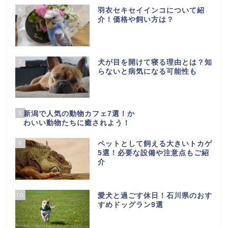
6
羽衣セキセイインコについて紹
介！価格や飼い方は？
7
犬が目を開けて寝る理由とは？知
らないと病気になる可能性も
8
新潟で人気の動物カフェ7選！か
わいい動物たちに癒されよう！
9
ペットとして飼える大きいトカゲ
5選！必要な設備や注意点もご紹
介
10
愛犬と過ごす休日！石川県のおす
すめドッグラン9選