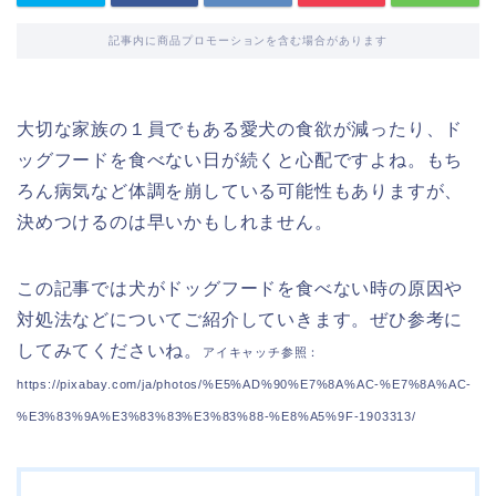
記事内に商品プロモーションを含む場合があります
大切な家族の１員でもある愛犬の食欲が減ったり、ド
ッグフードを食べない日が続くと心配ですよね。もち
ろん病気など体調を崩している可能性もありますが、
決めつけるのは早いかもしれません。
この記事では犬がドッグフードを食べない時の原因や
対処法などについてご紹介していきます。ぜひ参考に
してみてくださいね。
アイキャッチ参照：
https://pixabay.com/ja/photos/%E5%AD%90%E7%8A%AC-%E7%8A%AC-
%E3%83%9A%E3%83%83%E3%83%88-%E8%A5%9F-1903313/