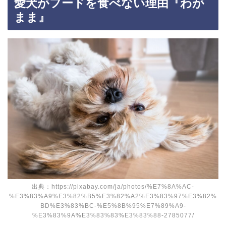
愛犬がフードを食べない理由『わが
まま』
出典：https://pixabay.com/ja/photos/%E7%8A%AC-
%E3%83%A9%E3%82%B5%E3%82%A2%E3%83%97%E3%82%
BD%E3%83%BC-%E5%8B%95%E7%89%A9-
%E3%83%9A%E3%83%83%E3%83%88-2785077/