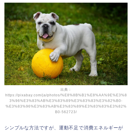
出典：
https://pixabay.com/ja/photos/%E8%8B%B1%E8%AA%9E%E3%8
3%96%E3%83%AB%E3%83%89%E3%83%83%E3%82%B0-
%E3%83%96%E3%83%AB%E3%83%89%E3%83%83%E3%82%
B0-562723/
シンプルな方法ですが、運動不足で消費エネルギーが