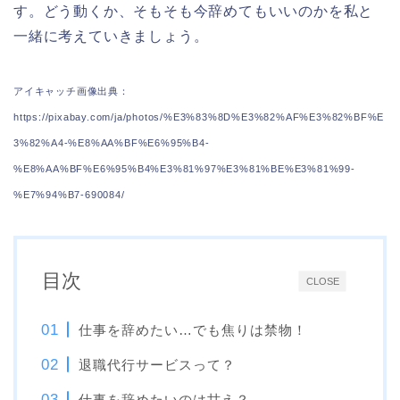
す。どう動くか、そもそも今辞めてもいいのかを私と
一緒に考えていきましょう。
アイキャッチ画像出典：
https://pixabay.com/ja/photos/%E3%83%8D%E3%82%AF%E3%82%BF%E
3%82%A4-%E8%AA%BF%E6%95%B4-
%E8%AA%BF%E6%95%B4%E3%81%97%E3%81%BE%E3%81%99-
%E7%94%B7-690084/
目次
CLOSE
仕事を辞めたい…でも焦りは禁物！
退職代行サービスって？
仕事を辞めたいのは甘え？