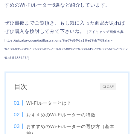
すめのWi-Fiルーター6選など紹介しています。
ぜひ最後までご覧頂き、もし気に入った商品があれば
ぜひ購入を検討してみて下さいね。
（アイキャッチ画像出典
https://pixabay.com/ja/illustrations/%e7%84%a1%e7%b7%9alan-
%e3%83%8d%e3%83%83%e3%83%88%e3%83%af%e3%83%bc%e3%82
%af-5438427/）
目次
CLOSE
Wi-Fiルーターとは？
おすすめのWi-Fiルーターの特徴
おすすめのWi-Fiルーターの選び方（基本
編）