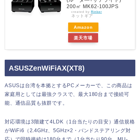
200㎡ MK62-100JPS
created by
Rinker
ネットギア
Amazon
楽天市場
ASUSZenWiFiAX(XT8)
ASUSは台湾を本拠とするPCメーカーで、この商品は
家庭用としては最強クラスで、最大180台まで接続可
能、通信品質も抜群です。
対応環境は3階建て4LDK（1台当たりの目安）通信規格
がWiFi6（2.4GHz、5GHz×2・バンドステアリング対
応）で同時接続は180台まで（1台当たり90台、MU-