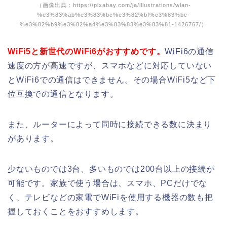
（画像出典：https://pixabay.com/ja/illustrations/wlan-
%e3%83%ab%e3%83%bc%e3%82%bf%e3%83%bc-
%e3%82%b9%e3%82%a4%e3%83%83%e3%83%81-1426767/）
WiFi5と新世代のWiFi6がおすすめです。
WiFi6の通信
速度の方が高速ですが、スマホなどに対応していない
とWiFi6での通信はできません。その場合WiFi5など下
位互換での通信となります。
また、ルーターによって同時に接続できる数に決まり
があります。
少ないものでは3台、多いものでは200台以上の接続が
可能です。家族で使う場合は、スマホ、PCだけでな
く、テレビなどの家電でWiFiを使用する機器の数も把
握しておくことをおすすめします。