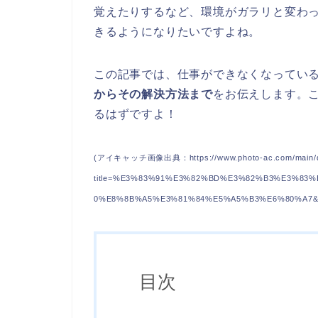
覚えたりするなど、環境がガラリと変わ
きるようになりたいですよね。
この記事では、仕事ができなくなってい
からその解決方法まで
をお伝えします。
るはずですよ！
(アイキャッチ画像出典：https://www.photo-ac.com/main/de
title=%E3%83%91%E3%82%BD%E3%82%B3%E3%8
0%E8%8B%A5%E3%81%84%E5%A5%B3%E6%80%A7&sea
目次