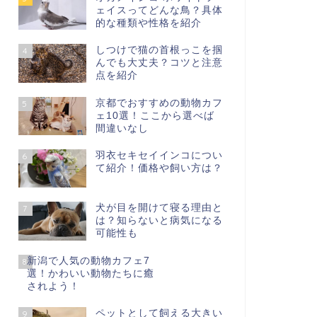
ェイスってどんな鳥？具体
的な種類や性格を紹介
しつけで猫の首根っこを掴
4
んでも大丈夫？コツと注意
点を紹介
京都でおすすめの動物カフ
5
ェ10選！ここから選べば
間違いなし
羽衣セキセイインコについ
6
て紹介！価格や飼い方は？
犬が目を開けて寝る理由と
7
は？知らないと病気になる
可能性も
新潟で人気の動物カフェ7
8
選！かわいい動物たちに癒
されよう！
ペットとして飼える大きい
9