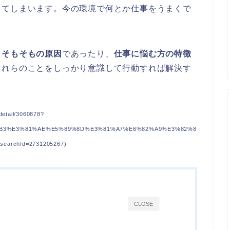
ってしまいます。今の環境で何とか仕事をうまくで
る
そもそもの原因
であったり、
仕事に悩む方の特徴
これらのことをしっかり意識して行動すれば解決す
tail/3060878?
3%B3%E3%81%AE%E5%89%8D%E3%81%A7%E6%82%A9%E3%82%8
rchId=2731205267)
CLOSE