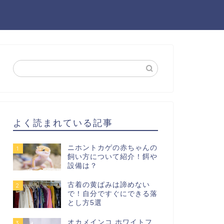
よく読まれている記事
ニホントカゲの赤ちゃんの
1
飼い方について紹介！餌や
設備は？
古着の黄ばみは諦めない
2
で！自分ですぐにできる落
とし方5選
オカメインコ ホワイトフ
3