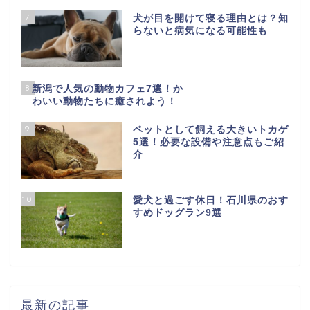
7
犬が目を開けて寝る理由とは？知
らないと病気になる可能性も
8
新潟で人気の動物カフェ7選！か
わいい動物たちに癒されよう！
9
ペットとして飼える大きいトカゲ
5選！必要な設備や注意点もご紹
介
10
愛犬と過ごす休日！石川県のおす
すめドッグラン9選
最新の記事