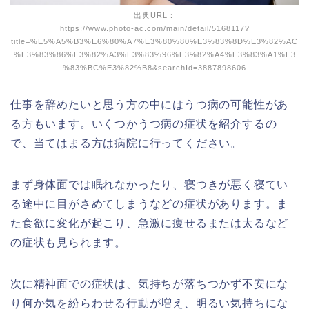
出典URL：
https://www.photo-ac.com/main/detail/5168117?
title=%E5%A5%B3%E6%80%A7%E3%80%80%E3%83%8D%E3%82%AC
%E3%83%86%E3%82%A3%E3%83%96%E3%82%A4%E3%83%A1%E3
%83%BC%E3%82%B8&searchId=3887898606
仕事を辞めたいと思う方の中にはうつ病の可能性があ
る方もいます。いくつかうつ病の症状を紹介するの
で、当てはまる方は病院に行ってください。
まず身体面では眠れなかったり、寝つきが悪く寝てい
る途中に目がさめてしまうなどの症状があります。ま
た食欲に変化が起こり、急激に痩せるまたは太るなど
の症状も見られます。
次に精神面での症状は、気持ちが落ちつかず不安にな
り何か気を紛らわせる行動が増え、明るい気持ちにな