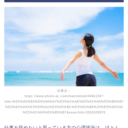
出典元：
https://www.photo-ac.com/main/detail/4466136?
title=%E5%A5%B3%E6%80%A7%E3%81%AE%E5%81%A5%E5%BA%B7
%E3%82%A4%E3%83%A1%E3%83%BC%E3%82%B8%20%E9%9D%92
%E3%81%84%E6%B5%B7&searchId=2826209978
仕事を辞めたいと思っている方の心理状況は、ほとん