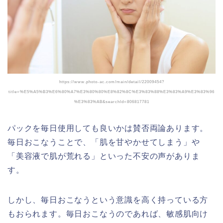
https://www.photo-ac.com/main/detail/22009454?
title=%E5%A5%B3%E6%80%A7%E3%80%80%E8%82%8C%E3%83%88%E3%83%A9%E3%83%96
%E3%83%AB&searchId=806817781
パックを毎日使用しても良いかは賛否両論あります。
毎日おこなうことで、「肌を甘やかせてしまう」や
「美容液で肌が荒れる」といった不安の声がありま
す。
しかし、毎日おこなうという意識を高く持っている方
もおられます。毎日おこなうのであれば、敏感肌向け