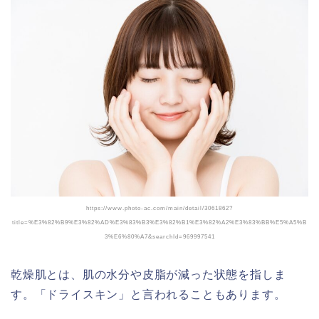
https://www.photo-ac.com/main/detail/3061862?
title=%E3%82%B9%E3%82%AD%E3%83%B3%E3%82%B1%E3%82%A2%E3%83%BB%E5%A5%B
3%E6%80%A7&searchId=969997541
乾燥肌とは、肌の水分や皮脂が減った状態を指しま
す。「ドライスキン」と言われることもあります。