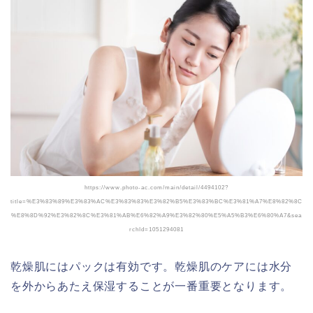
https://www.photo-ac.com/main/detail/4494102?
title=%E3%83%89%E3%83%AC%E3%83%83%E3%82%B5%E3%83%BC%E3%81%A7%E8%82%8C
%E8%8D%92%E3%82%8C%E3%81%AB%E6%82%A9%E3%82%80%E5%A5%B3%E6%80%A7&sea
rchId=1051294081
乾燥肌にはパックは有効です。乾燥肌のケアには水分
を外からあたえ保湿することが一番重要となります。