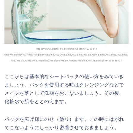
https://www.photo-ac.com/main/detail/4932014?
title=%E6%B4%97%E9%A1%94%E3%83%BB%E3%82%B9%E3%82%AD%E3%83%B3%E3%82%B1
%E3%82%A2%E3%81%99%E3%82%8B%E5%A5%B3%E6%80%A7&searchId=293896437
ここからは基本的なシートパックの使い方をみていき
ましょう。パックを使用する時はクレンジングなどで
メイクを落として洗顔をおこないましょう。その後、
化粧水で肌をととのえます。
パックを広げ顔にのせ（塗り）ます。この時にはがれ
てこないようにしっかり密着させておきましょう。