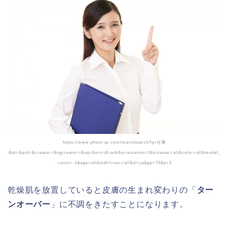
https://www.photo-ac.com/main/search?q=仕事
&qt=&qid=&creator=&ngcreator=&nq=&srt=dlrank&orientation=1&sizesec=all&color=all&model_
count=-1&age=all&mdlrlrsec=all&sl=ja&pp=70&p=2
乾燥肌を放置していると皮膚の生まれ変わりの「
ター
ンオーバー
」に不調をきたすことになります。