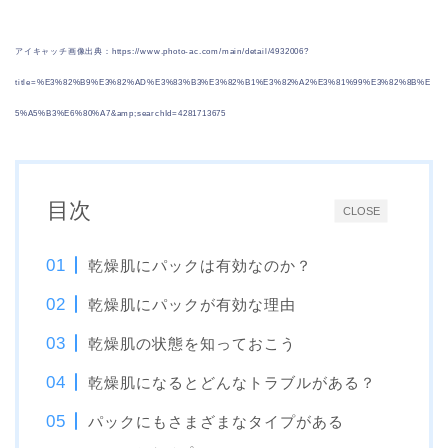
アイキャッチ画像出典：https://www.photo-ac.com/main/detail/4932006?
title=%E3%82%B9%E3%82%AD%E3%83%B3%E3%82%B1%E3%82%A2%E3%81%99%E3%82%8B%E
5%A5%B3%E6%80%A7&amp;searchId=4281713675
目次
CLOSE
乾燥肌にパックは有効なのか？
乾燥肌にパックが有効な理由
乾燥肌の状態を知っておこう
乾燥肌になるとどんなトラブルがある？
パックにもさまざまなタイプがある