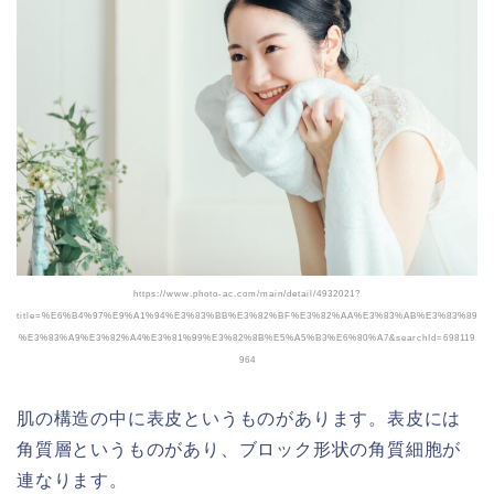
https://www.photo-ac.com/main/detail/4932021?
title=%E6%B4%97%E9%A1%94%E3%83%BB%E3%82%BF%E3%82%AA%E3%83%AB%E3%83%89
%E3%83%A9%E3%82%A4%E3%81%99%E3%82%8B%E5%A5%B3%E6%80%A7&searchId=698119
964
肌の構造の中に表皮というものがあります。表皮には
角質層というものがあり、ブロック形状の角質細胞が
連なります。