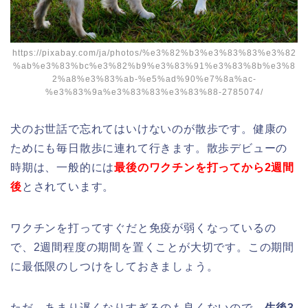
https://pixabay.com/ja/photos/%e3%82%b3%e3%83%83%e3%82
%ab%e3%83%bc%e3%82%b9%e3%83%91%e3%83%8b%e3%8
2%a8%e3%83%ab-%e5%ad%90%e7%8a%ac-
%e3%83%9a%e3%83%83%e3%83%88-2785074/
犬のお世話で忘れてはいけないのが散歩です。健康の
ためにも毎日散歩に連れて行きます。散歩デビューの
時期は、一般的には
最後のワクチンを打ってから2週間
後
とされています。
ワクチンを打ってすぐだと免疫が弱くなっているの
で、2週間程度の期間を置くことが大切です。この期間
に最低限のしつけをしておきましょう。
ただ、あまり遅くなりすぎるのも良くないので、
生後3