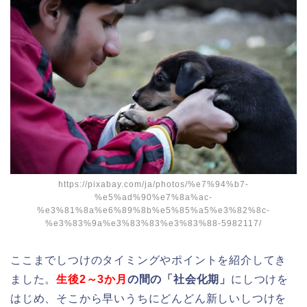
https://pixabay.com/ja/photos/%e7%94%b7-
%e5%ad%90%e7%8a%ac-
%e3%81%8a%e6%89%8b%e5%85%a5%e3%82%8c-
%e3%83%9a%e3%83%83%e3%83%88-5982117/
ここまでしつけのタイミングやポイントを紹介してき
ました。
生後2～3か月
の間の「社会化期」
にしつけを
はじめ、そこから早いうちにどんどん新しいしつけを