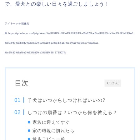
で、愛犬との楽しい日々を過ごしましょう！
アイキャッチ画像出
典:https://pixabay.com/ja/photos/%e3%82%b3%e3%83%83%e3%82%ab%e3%83%bc%e3%82%b9%e3
%83%91%e3%83%8b%e3%82%a8%e3%83%ab-%e5%ad%90%e7%8a%ac-
%e3%83%9a%e3%83%83%e3%83%88-2785074/
目次
CLOSE
子犬はいつからしつければいいの?
しつけの順番は？いつから何を教える？
家族に迎えてすぐ
家の環境に慣れたら
散歩デビュー前