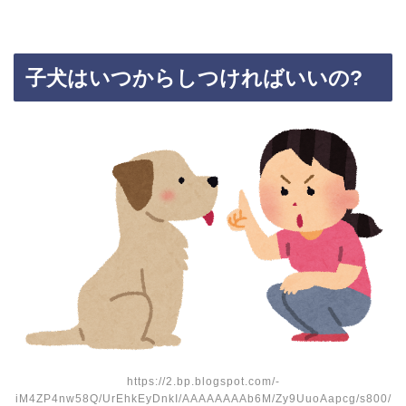
子犬はいつからしつければいいの?
https://2.bp.blogspot.com/-
iM4ZP4nw58Q/UrEhkEyDnkI/AAAAAAAAb6M/Zy9UuoAapcg/s800/