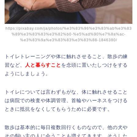
https://pixabay.com/ja/photos/%e3%83%96%e3%83%ab%e3%83
%89%e3%83%83%e3%82%b0-%e5%ad%90%e7%8a%ac-
%e3%83%9a%e3%83%83%e3%83%88-1846380/
トイレトレーニングや体に触れさせること、散歩の練
習など、
人と暮らすこと
を念頭に置いたしつけをする
ようにしましょう。
トイレについては言わずもがな、体に触れさせること
は病院での検査や体調管理、首輪やハーネスをつける
ときに抵抗をなくしてもらうために必要です。
散歩は基本的に毎日複数回行くものなので、他の犬や
その飼い主の人に会うことも増えてきます。そうした