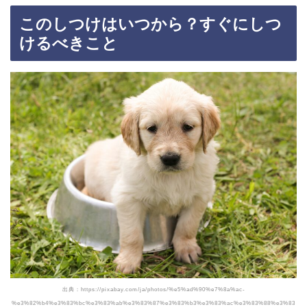
このしつけはいつから？すぐにしつ
けるべきこと
出典：https://pixabay.com/ja/photos/%e5%ad%90%e7%8a%ac-
%e3%82%b4%e3%83%bc%e3%83%ab%e3%83%87%e3%83%b3%e3%83%ac%e3%83%88%e3%83