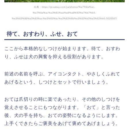
出典：https://pixabay.com/ja/photos/%e7%8a%ac-
%e7%8a%ac%e3%81%ae%e8%a8%93%e7%b7%b4-
%e3%83%88%e3%83%ac%e3%83%bc%e3%83%8b%e3%83%b3%e3%82%b0-5020587/
待て、おすわり、ふせ、おて
ここから本格的なしつけが始まります。待て、おすわ
り、ふせは犬の興奮を抑える役割があります。
前述の名前を呼ぶ、アイコンタクト、やさしくふれて
あげるという、しつけとセットで行いましょう。
おては爪切りの時に楽であったり、その他のしつけを
覚えさせることにもつながります。「おて」と言った
後、犬の手を持ち、おての姿勢になるようにします。
上手くできたらご褒美をあげて褒めてあげましょう。