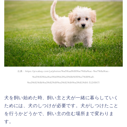
出典：https://pixabay.com/ja/photos/%e5%ad%90%e7%8a%ac-%e7%8a%ac-
%e5%93%ba%e4%b9%b3%e5%8b%95%e7%89%a9-
%e3%81%8b%e3%82%8f%e3%81%84%e3%81%84-5124947/
犬を飼い始めた時、飼い主と犬が一緒に暮らしていく
ためには、犬のしつけが必要です。犬がしつけたこと
を行うかどうかで、飼い主の住む場所まで変わりま
す。