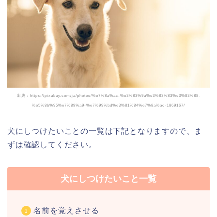
出典：https://pixabay.com/ja/photos/%e7%8a%ac-%e3%83%9a%e3%83%83%e3%83%88-
%e5%8b%95%e7%89%a9-%e7%99%bd%e3%81%84%e7%8a%ac-1869167/
犬にしつけたいことの一覧は下記となりますので、ま
ずは確認してください。
犬にしつけたいこと一覧
名前を覚えさせる