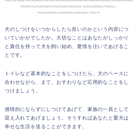
https://pixabay.com/ja/photos/%e3%82%b3%e3%83%83%e3%82%ab%e3%83%bc%e3%82%b9%e3
%83%91%e3%83%8b%e3%82%a8%e3%83%ab-%e5%ad%90%e7%8a%ac-
%e3%83%9a%e3%83%83%e3%83%88-2785074/
犬のしつけをいつからしたら良いのかという内容につ
いていかがでしたか。大切なことはあなたがしっかり
と責任を持って犬を飼い始め、愛情を注いであげるこ
とです。
トイレなど基本的なことをしつけたら、犬のペースに
合わせながら、まて、おすわりなど応用的なことをし
つけましょう。
感情的にならずにしつけてあげて、家族の一員として
迎え入れてあげましょう。そうすればあなたと愛犬は
幸せな生活を送ることができます。