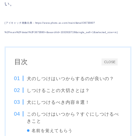
い。
(アイキャッチ画像出典：https://www.photo-ac.com/main/detail/3673080?
%2Fmain%2Fdetail%2F3673080=&searchId=1332810719&single_sell=1&selected_size=m)
目次
CLOSE
犬のしつけはいつからするのが良いの？
しつけることの大切さとは？
犬にしつけるべき内容８選！
このしつけはいつから？すぐにしつけるべ
きこと
名前を覚えてもらう