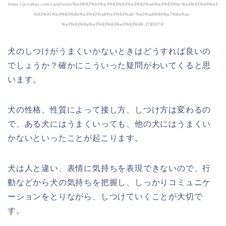
https://pixabay.com/ja/photos/%e3%82%b3%e3%83%83%e3%82%ab%e3%83%bc%e3%82%b9%e3
%83%91%e3%83%8b%e3%82%a8%e3%83%ab-%e5%ad%90%e7%8a%ac-
%e3%83%9a%e3%83%83%e3%83%88-2785074/
犬のしつけがうまくいかないときはどうすれば良いの
でしょうか？確かにこういった疑問がわいてくると思
います。
犬の性格、性質によって接し方、しつけ方は変わるの
で、ある犬にはうまくいっても、他の犬にはうまくい
かないといったことが起こります。
犬は人と違い、表情に気持ちを表現できないので、行
動などから犬の気持ちを把握し、しっかりコミュニケ
ーションをとりながら、しつけていくことが大切で
す。