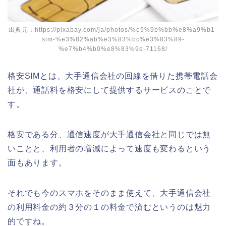
出典元：https://pixabay.com/ja/photos/%e9%9b%bb%e8%a9%b1-
sim-%e3%82%ab%e3%83%bc%e3%83%89-
%e7%b4%b0%e8%83%9e-71168/
格安SIMとは、大手通信会社の回線を借りた携帯電話会
社が、通話料を格安にして提供するサービスのことで
す。
格安である分、通信速度が大手通信会社と同じでは無
いことと、利用者の増減によって速度も変わるという
面もあります。
それでも今のスマホをそのまま使えて、大手通信会社
の利用料金の約３分の１の料金で済むというのは魅力
的ですね。