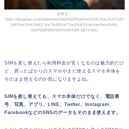
出典元：
https://pixabay.com/ja/photos/%e8%b5%a4%e3%81%a1%e3%82
%83%e3%82%93-%e7%94%b7%e3%81%ae%e5%ad%90-
%e5%b9%bc%e5%85%90-5873385/
SIMを差し替えたら利用料金が安くなるのは魅力的だけ
ど、買ったばかりのスマホやまだ使えるスマホ本体を
そのまま使えるのか気になりますよね。
SIMを差し替えても、スマホ本体だけでなく、電話番
号、写真、アプリ、LINE、Twitter、Instagram、
FacebookなどのSNSのデータもそのまま使えます。