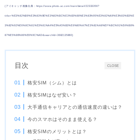
(アイキャッチ画像出典：https://www.photo-ac.com/main/detail/22333356?
title=%E3%82%B9%E3%83%9E%E3%83%BC%E3%83%88%E3%83%95%E3%82%A9%E3%83%B3%E
3%82%92%E6%8C%81%E3%81%A4%E5%A5%B3%E6%80%A7%E3%81%A8%EF%BC%91%E4%B8%
87%E5%86%86%E6%9C%AD&searchId=3682135860)
目次
CLOSE
格安SIM（シム）とは
格安SIMはなぜ安い？
大手通信キャリアとの通信速度の違いは？
今のスマホはそのまま使える？
格安SIMのメリットとは？