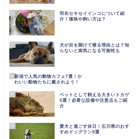
6
羽衣セキセイインコについて紹
介！価格や飼い方は？
7
犬が目を開けて寝る理由とは？知
らないと病気になる可能性も
8
新潟で人気の動物カフェ7選！か
わいい動物たちに癒されよう！
9
ペットとして飼える大きいトカゲ
5選！必要な設備や注意点もご紹
介
10
愛犬と過ごす休日！石川県のおす
すめドッグラン9選