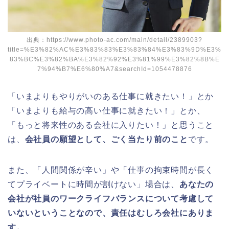
出典：https://www.photo-ac.com/main/detail/2389903?
title=%E3%82%AC%E3%83%83%E3%83%84%E3%83%9D%E3%
83%BC%E3%82%BA%E3%82%92%E3%81%99%E3%82%8B%E
7%94%B7%E6%80%A7&searchId=1054478876
「いまよりもやりがいのある仕事に就きたい！」とか
「いまよりも給与の高い仕事に就きたい！」とか、
「もっと将来性のある会社に入りたい！」と思うこと
は、
会社員の願望として、ごく当たり前のこと
です。
また、「人間関係が辛い」や「仕事の拘束時間が長く
てプライベートに時間が割けない」場合は、
あなたの
会社が社員のワークライフバランスについて考慮して
いないということなので、責任はむしろ会社にありま
す。