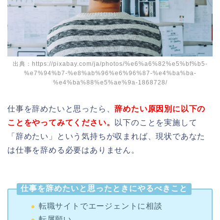
出典：https://pixabay.com/ja/photos/%e6%a6%82%e5%bf%b5-
%e7%94%b7-%e8%ab%96%e6%96%87-%e4%ba%ba-
%e4%ba%88%e5%ae%9a-1868728/
仕事を辞めたいと思ったら、
辞めたい原因別に以下の
ことをやってみてください。
以下のことを実施して
「辞めたい」という気持ちが収まれば、現状であなた
は仕事を辞める必要はありません。
仕事を辞めたいと思ったときにやるべきこと
転職サイトでエージェントに相談
転属願い