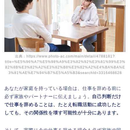
出典：https://www.photo-ac.com/main/detail/4788181?
title=%E5%96%A7%E5%98%A9%E3%82%92%E3%81%99%E3%
82%8B%E3%82%A2%E3%82%B8%E3%82%A2%E4%BA%BA%E
3%81%AE%E7%94%B7%E5%A5%B3&searchId=3316468628
あなたが家庭を持っている場合は、仕事を辞める前に
必ず家族やパートナーに伝えましょう。
自己判断だけ
で仕事を辞めることは、たとえ転職活動に成功したと
しても、その関係性を壊す可能性が十分にあります。