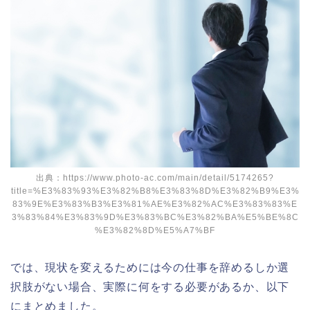
出典：https://www.photo-ac.com/main/detail/5174265?
title=%E3%83%93%E3%82%B8%E3%83%8D%E3%82%B9%E3%
83%9E%E3%83%B3%E3%81%AE%E3%82%AC%E3%83%83%E
3%83%84%E3%83%9D%E3%83%BC%E3%82%BA%E5%BE%8C
%E3%82%8D%E5%A7%BF
では、現状を変えるためには今の仕事を辞めるしか選
択肢がない場合、実際に何をする必要があるか、以下
にまとめました。