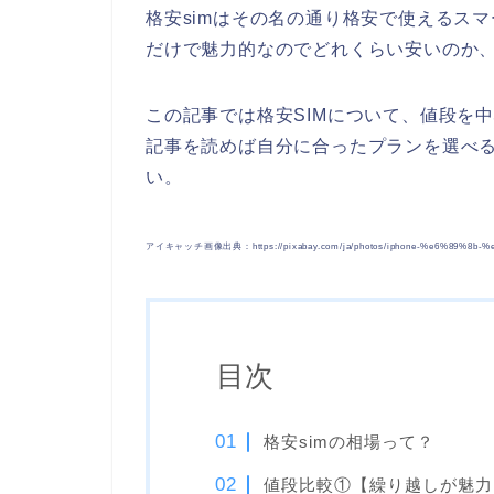
格安simはその名の通り格安で使えるス
だけで魅力的なのでどれくらい安いのか
この記事では格安SIMについて、値段を
記事を読めば自分に合ったプランを選べ
い。
アイキャッチ画像出典：https://pixabay.com/ja/photos/iphone-%e6%89%8b-%
目次
格安simの相場って？
値段比較①【繰り越しが魅力