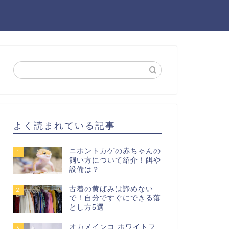
よく読まれている記事
ニホントカゲの赤ちゃんの
1
飼い方について紹介！餌や
設備は？
古着の黄ばみは諦めない
2
で！自分ですぐにできる落
とし方5選
オカメインコ ホワイトフ
3