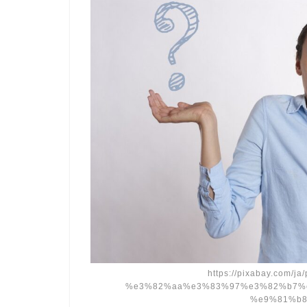
https://pixabay.com
%e3%82%aa%e3%83%97%e3%82%b7%
%e9%81%b8