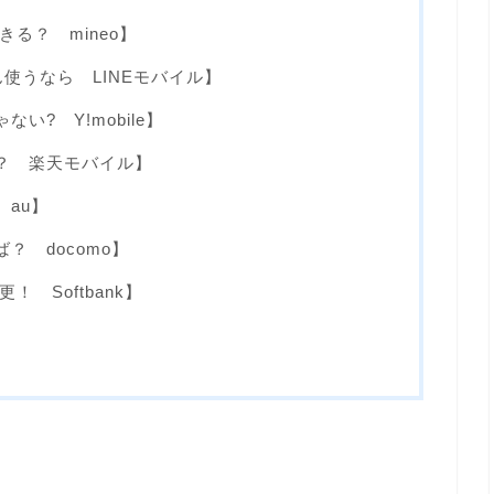
る？ mineo】
ん使うなら LINEモバイル】
い? Y!mobile】
星？ 楽天モバイル】
 au】
？ docomo】
 Softbank】
】