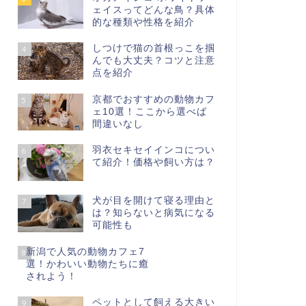
ェイスってどんな鳥？具体
的な種類や性格を紹介
しつけで猫の首根っこを掴
4
んでも大丈夫？コツと注意
点を紹介
京都でおすすめの動物カフ
5
ェ10選！ここから選べば
間違いなし
羽衣セキセイインコについ
6
て紹介！価格や飼い方は？
犬が目を開けて寝る理由と
7
は？知らないと病気になる
可能性も
新潟で人気の動物カフェ7
8
選！かわいい動物たちに癒
されよう！
ペットとして飼える大きい
9