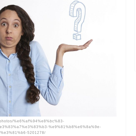
/ja/photos/%e6%af%94%e8%bc%83-
e3%83%a7%e3%83%b3-%e9%81%b8%e6%8a%9e-
%e3%81%b6-5201278/