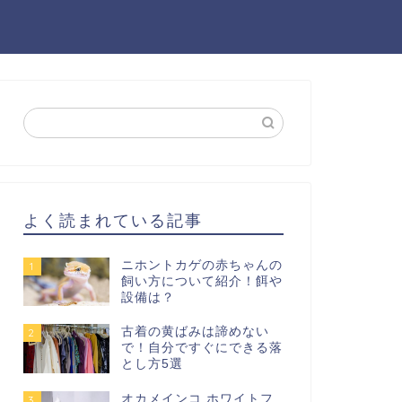
よく読まれている記事
ニホントカゲの赤ちゃんの
1
飼い方について紹介！餌や
設備は？
古着の黄ばみは諦めない
2
で！自分ですぐにできる落
とし方5選
オカメインコ ホワイトフ
3