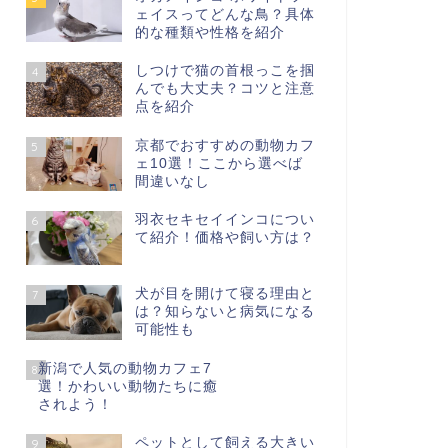
ェイスってどんな鳥？具体
的な種類や性格を紹介
しつけで猫の首根っこを掴
4
んでも大丈夫？コツと注意
点を紹介
京都でおすすめの動物カフ
5
ェ10選！ここから選べば
間違いなし
羽衣セキセイインコについ
6
て紹介！価格や飼い方は？
犬が目を開けて寝る理由と
7
は？知らないと病気になる
可能性も
新潟で人気の動物カフェ7
8
選！かわいい動物たちに癒
されよう！
ペットとして飼える大きい
9