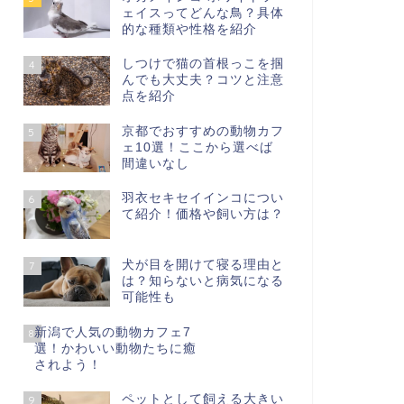
ェイスってどんな鳥？具体
的な種類や性格を紹介
しつけで猫の首根っこを掴
4
んでも大丈夫？コツと注意
点を紹介
京都でおすすめの動物カフ
5
ェ10選！ここから選べば
間違いなし
羽衣セキセイインコについ
6
て紹介！価格や飼い方は？
犬が目を開けて寝る理由と
7
は？知らないと病気になる
可能性も
新潟で人気の動物カフェ7
8
選！かわいい動物たちに癒
されよう！
ペットとして飼える大きい
9