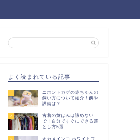
よく読まれている記事
ニホントカゲの赤ちゃんの
1
飼い方について紹介！餌や
設備は？
古着の黄ばみは諦めない
2
で！自分ですぐにできる落
とし方5選
オカメインコ ホワイトフ
3