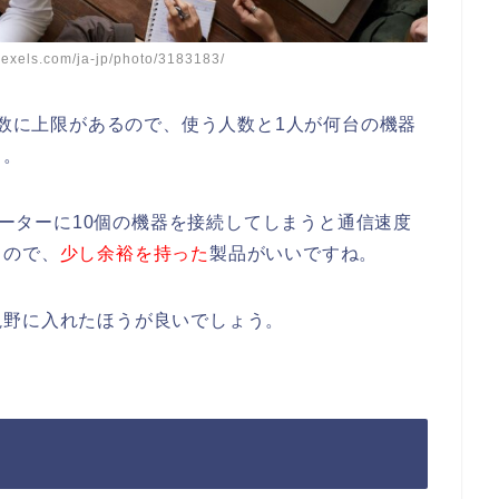
xels.com/ja-jp/photo/3183183/
台数に上限があるので、使う人数と1人が何台の機器
う。
iルーターに10個の機器を接続してしまうと通信速度
るので、
少し余裕を持った
製品がいいですね。
視野に入れたほうが良いでしょう。