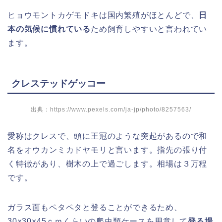
ヒョウモントカゲモドキは国内繁殖がほとんどで、
日
本の気候に慣れている
ため飼育しやすいと言われてい
ます。
クレステッドゲッコー
出典：https://www.pexels.com/ja-jp/photo/8257563/
愛称はクレスで、頭に王冠のような突起があるので和
名をオウカンミカドヤモリと言います。指先の張り付
く特徴があり、樹木の上で過ごします。相場は３万程
です。
ガラス面もペタペタと登ることができるため、
30×30×45ｃｍくらいの爬虫類ケースを用意して
登る場