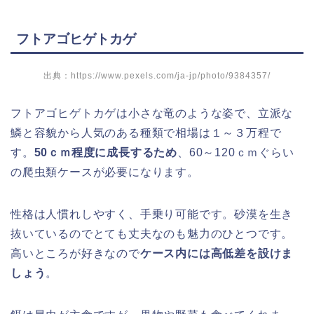
フトアゴヒゲトカゲ
出典：https://www.pexels.com/ja-jp/photo/9384357/
フトアゴヒゲトカゲは小さな竜のような姿で、立派な
鱗と容貌から人気のある種類で相場は１～３万程で
す。
50ｃｍ程度に成長するため
、60～120ｃｍぐらい
の爬虫類ケースが必要になります。
性格は人慣れしやすく、手乗り可能です。砂漠を生き
抜いているのでとても丈夫なのも魅力のひとつです。
高いところが好きなので
ケース内には高低差を設けま
しょう
。