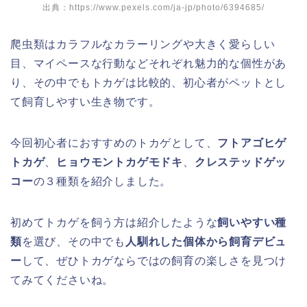
出典：https://www.pexels.com/ja-jp/photo/6394685/
爬虫類はカラフルなカラーリングや大きく愛らしい
目、マイペースな行動などそれぞれ魅力的な個性があ
り、その中でもトカゲは比較的、初心者がペットとし
て飼育しやすい生き物です。
今回初心者におすすめのトカゲとして、
フトアゴヒゲ
トカゲ
、
ヒョウモントカゲモドキ
、
クレステッドゲッ
コー
の３種類を紹介しました。
初めてトカゲを飼う方は紹介したような
飼いやすい種
類
を選び、その中でも
人馴れした個体から飼育デビュ
ー
して、ぜひトカゲならではの飼育の楽しさを見つけ
てみてくださいね。