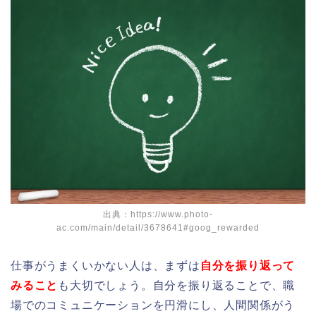
出典：https://www.photo-
ac.com/main/detail/3678641#goog_rewarded
仕事がうまくいかない人は、まずは
自分を振り返って
みること
も大切でしょう。自分を振り返ることで、職
場でのコミュニケーションを円滑にし、人間関係がう