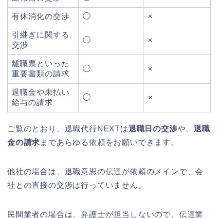
有休消化の交渉
◯
×
引継ぎに関する
◯
×
交渉
離職票といった
◯
×
重要書類の請求
退職金や未払い
◯
×
給与の請求
ご覧のとおり、退職代行NEXTは
退職日の交渉
や、
退職
金の請求
まであらゆる依頼をお願いできます。
他社の場合は、退職意思の伝達が依頼のメインで、会
社との直接の交渉は行っていません。
民間業者の場合は、弁護士が担当しないので、伝達業