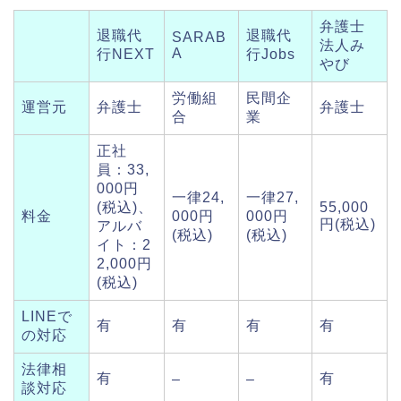
弁護士
退職代
退職代
SARAB
法人み
A
行NEXT
行Jobs
やび
労働組
民間企
運営元
弁護士
弁護士
合
業
正社
員：33,
000円
一律24,
一律27,
(税込)、
55,000
料金
000円
000円
円(税込)
アルバ
(税込)
(税込)
イト：2
2,000円
(税込)
LINEで
有
有
有
有
の対応
法律相
有
有
–
–
談対応