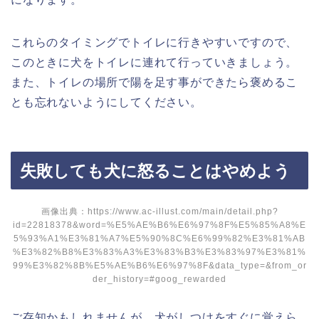
これらのタイミングでトイレに行きやすいですので、
このときに犬をトイレに連れて行っていきましょう。
また、トイレの場所で陽を足す事ができたら褒めるこ
とも忘れないようにしてください。
失敗しても犬に怒ることはやめよう
画像出典：https://www.ac-illust.com/main/detail.php?
id=22818378&word=%E5%AE%B6%E6%97%8F%E5%85%A8%E
5%93%A1%E3%81%A7%E5%90%8C%E6%99%82%E3%81%AB
%E3%82%B8%E3%83%A3%E3%83%B3%E3%83%97%E3%81%
99%E3%82%8B%E5%AE%B6%E6%97%8F&data_type=&from_or
der_history=#goog_rewarded
ご存知かもしれませんが、犬がしつけをすぐに覚えら