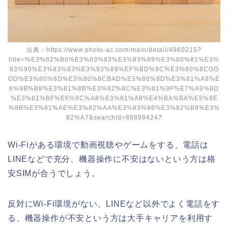
出典：https://www.photo-ac.com/main/detail/4960215?
title=%E3%82%B0%E3%83%83%E3%83%89%E3%80%81%E3%
83%90%E3%83%83%E3%83%89%EF%BD%9C%E3%80%8CGO
OD%E3%80%8D%E3%80%8CBAD%E3%80%8D%E3%81%A8%E
6%9B%B8%E3%81%8B%E3%82%8C%E3%81%9F%E7%A9%8D
%E3%81%BF%E6%9C%A8%E3%81%A8%E4%BA%BA%E5%9E
%8B%E3%81%AE%E3%82%AA%E3%83%96%E3%82%B8%E3%
82%A7&searchId=888994247
Wi-Fiがある環境で動画視聴やゲームをする、電話は
LINEなどで充分、機器操作に不安はないという方は格
安SIMが合うでしょう。
反対にWi-Fi環境がない、LINEなど以外でよく電話をす
る、機器操作が不安という方は大手キャリアを利用す