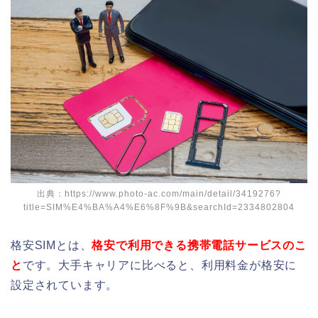
出典：https://www.photo-ac.com/main/detail/3419276?
title=SIM%E4%BA%A4%E6%8F%9B&searchId=2334802804
格安SIMとは、
格安で利用できる携帯電話サービスのこ
と
です。大手キャリアに比べると、利用料金が格安に
設定されています。