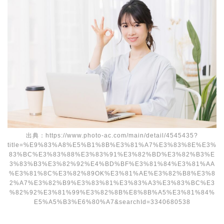
出典：https://www.photo-ac.com/main/detail/4545435?
title=%E9%83%A8%E5%B1%8B%E3%81%A7%E3%83%8E%E3%
83%BC%E3%83%88%E3%83%91%E3%82%BD%E3%82%B3%E
3%83%B3%E3%82%92%E4%BD%BF%E3%81%84%E3%81%AA
%E3%81%8C%E3%82%89OK%E3%81%AE%E3%82%B8%E3%8
2%A7%E3%82%B9%E3%83%81%E3%83%A3%E3%83%BC%E3
%82%92%E3%81%99%E3%82%8B%E8%8B%A5%E3%81%84%
E5%A5%B3%E6%80%A7&searchId=3340680538