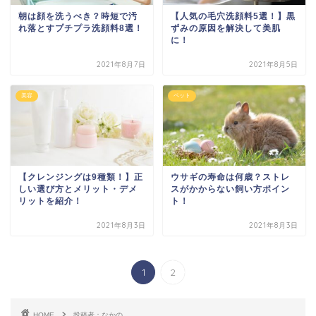
朝は顔を洗うべき？時短で汚
【人気の毛穴洗顔料5選！】黒
れ落とすプチプラ洗顔料8選！
ずみの原因を解決して美肌
に！
2021年8月7日
2021年8月5日
美容
ペット
【クレンジングは9種類！】正
ウサギの寿命は何歳？ストレ
しい選び方とメリット・デメ
スがかからない飼い方ポイン
リットを紹介！
ト！
2021年8月3日
2021年8月3日
1
2
HOME
投稿者：なかの