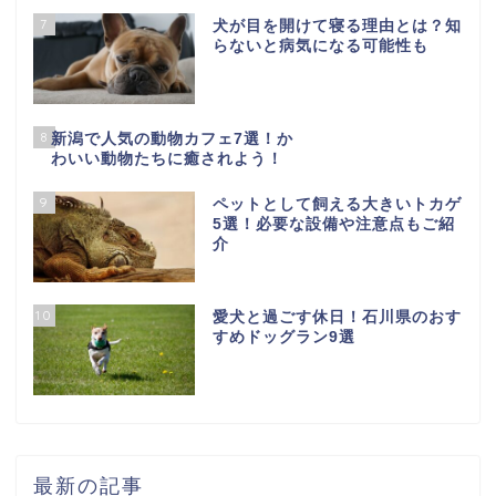
7
犬が目を開けて寝る理由とは？知
らないと病気になる可能性も
8
新潟で人気の動物カフェ7選！か
わいい動物たちに癒されよう！
9
ペットとして飼える大きいトカゲ
5選！必要な設備や注意点もご紹
介
10
愛犬と過ごす休日！石川県のおす
すめドッグラン9選
最新の記事