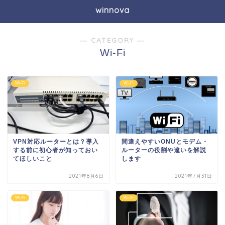
winnova
― CATEGORY ―
Wi-Fi
Wi-Fi
Wi-Fi
VPN対応ルーターとは？導入
間違えやすいONUとモデム・
する前に初心者が知っておい
ルーターの役割や違いを解説
てほしいこと
します
2021年8月6日
2021年7月31日
Wi-Fi
Wi-Fi