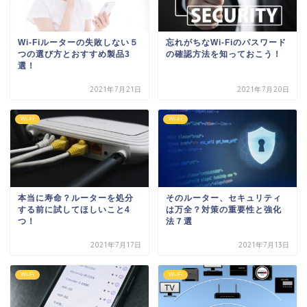
Wi-Fiルーターの失敗しない５
忘れがちなWi-Fiのパスワード
つの選び方とおすすめ製品3
の確認方法を知っておこう！
選！
2021年7月21日
2021年7月20日
Wi-Fi
Wi-Fi
本当に寿命？ルーターを処分
そのルーター、セキュリティ
する前に試してほしいこと4
は万全？対策の重要性と強化
つ！
法７選
2021年7月17日
2021年7月13日
Wi-Fi
Wi-Fi