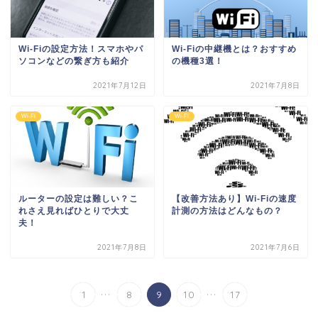
Wi-Fiの設定方法！スマホやパ
Wi-Fiの中継機とは？おすすめ
ソコンなどの繋ぎ方も紹介
の機種3選！
2021年7月12日
2021年7月8日
Wi-Fi
Wi-Fi
ルーターの設定は難しい？こ
【改善方法あり】Wi-Fiの速度
れさえ見ればひとりで大丈
計測の方法はどんなもの？
夫！
2021年7月8日
2021年7月6日
...
...
1
8
9
10
17